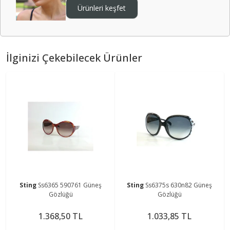
Ürünleri keşfet
İlginizi Çekebilecek Ürünler
Sting
Ss6365 590761 Güneş
Sting
Ss6375s 630n82 Güneş
Gözlüğü
Gözlüğü
1.368,50 TL
1.033,85 TL