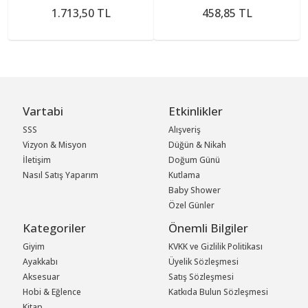
1.713,50 TL
458,85 TL
Vartabi
Etkinlikler
SSS
Alışveriş
Vizyon & Misyon
Düğün & Nikah
İletişim
Doğum Günü
Nasıl Satış Yaparım
Kutlama
Baby Shower
Özel Günler
Kategoriler
Önemli Bilgiler
Giyim
KVKK ve Gizlilik Politikası
Ayakkabı
Üyelik Sözleşmesi
Aksesuar
Satış Sözleşmesi
Hobi & Eğlence
Katkıda Bulun Sözleşmesi
Kitap