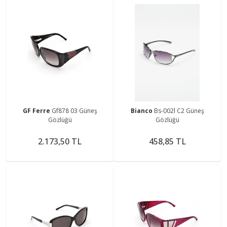
GF Ferre
Gf878 03 Güneş
Bianco
Bs-002l C2 Güneş
Gözlüğü
Gözlüğü
2.173,50 TL
458,85 TL