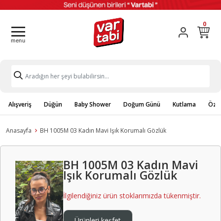
0
Alışveriş
Düğün
Baby Shower
Doğum Günü
Kutlama
Özel
Anasayfa
BH 1005M 03 Kadın Mavi Işık Korumalı Gözlük
BH 1005M 03 Kadın Mavi
Işık Korumalı Gözlük
İlgilendiğiniz ürün stoklarımızda tükenmiştir.
Ürünleri keşfet