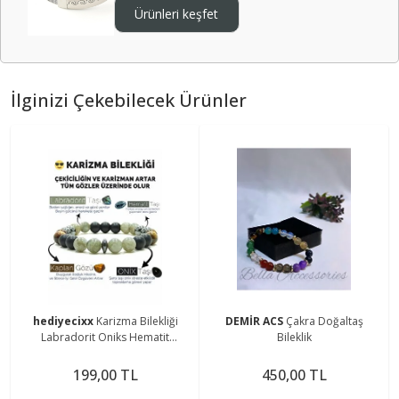
Ürünleri keşfet
İlginizi Çekebilecek Ürünler
hediyecixx
Karizma Bilekliği
DEMİR ACS
Çakra Doğaltaş
Labradorit Oniks Hematit
Bileklik
Kaplangözü Doğal Taş Bileklik
199,00 TL
450,00 TL