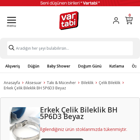
0
Alışveriş
Düğün
Baby Shower
Doğum Günü
Kutlama
Özel
Anasayfa
Aksesuar
Takı & Mücevher
Bileklik
Çelik Bileklik
Erkek Çelik Bileklik BH 5P6D3 Beyaz
Erkek Çelik Bileklik BH
5P6D3 Beyaz
İlgilendiğiniz ürün stoklarımızda tükenmiştir.