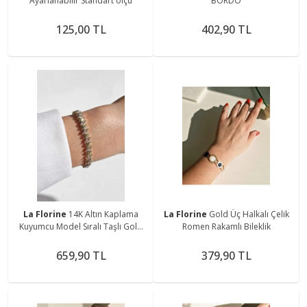
Ayarlanabilir Standart ölçü
BORDO
125,00 TL
402,90 TL
La Florine
14K Altın Kaplama
La Florine
Gold Üç Halkalı Çelik
Kuyumcu Model Sıralı Taşlı Gold
Romen Rakamlı Bileklik
Bileklik
659,90 TL
379,90 TL