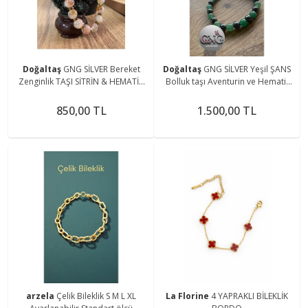
Doğaltaş
GNG SİLVER Bereket
Doğaltaş
GNG SİLVER Yeşil ŞANS
Zenginlik TAŞI SİTRİN & HEMATİT
Bolluk taşı Aventurin ve Hematit
DOĞAL TAŞ GOLD KADIN LASTİKLİ
Erkek lastikli bileklik
BİLEKLİK
850,00 TL
1.500,00 TL
arzela
Çelik Bileklik S M L XL
La Florine
4 YAPRAKLI BİLEKLİK