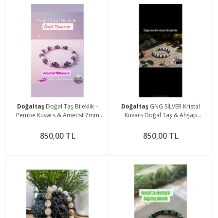
Doğaltaş
Doğal Taş Bileklik –
Doğaltaş
GNG SİLVER Kristal
Pembe Kuvars & Ametist 7mm
Kuvars Doğal Taş & Ahşap
Taşlı – GNG Silver Özel Tasarım
Boncuklu Özel Tasarım Bileklik -
Boho Tarz
850,00 TL
850,00 TL