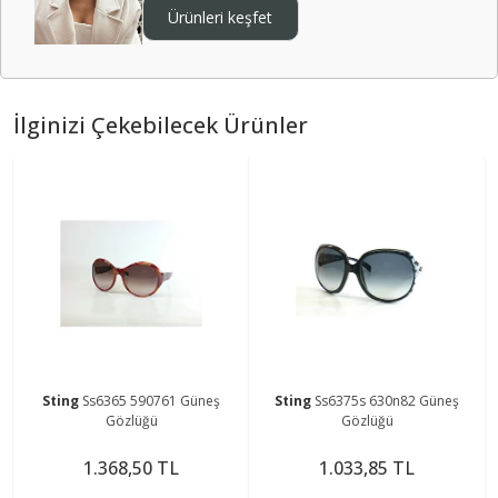
Ürünleri keşfet
İlginizi Çekebilecek Ürünler
Sting
Ss6365 590761 Güneş
Sting
Ss6375s 630n82 Güneş
Gözlüğü
Gözlüğü
1.368,50 TL
1.033,85 TL