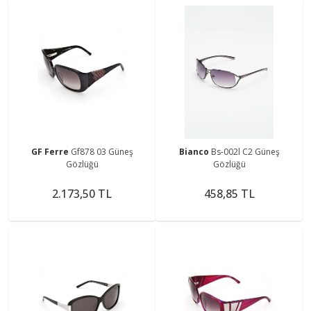
GF Ferre
Gf878 03 Güneş
Bianco
Bs-002l C2 Güneş
Gözlüğü
Gözlüğü
2.173,50 TL
458,85 TL