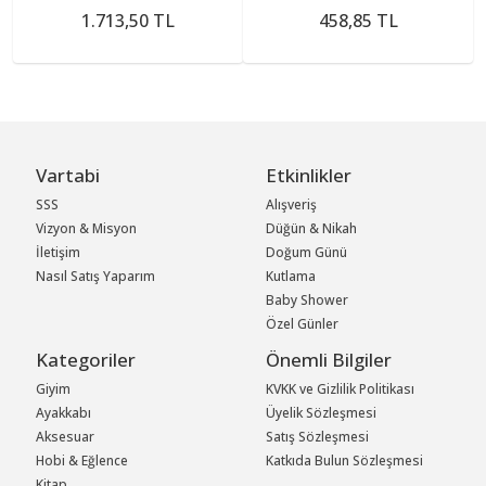
1.713,50 TL
458,85 TL
Vartabi
Etkinlikler
SSS
Alışveriş
Vizyon & Misyon
Düğün & Nikah
İletişim
Doğum Günü
Nasıl Satış Yaparım
Kutlama
Baby Shower
Özel Günler
Kategoriler
Önemli Bilgiler
Giyim
KVKK ve Gizlilik Politikası
Ayakkabı
Üyelik Sözleşmesi
Aksesuar
Satış Sözleşmesi
Hobi & Eğlence
Katkıda Bulun Sözleşmesi
Kitap