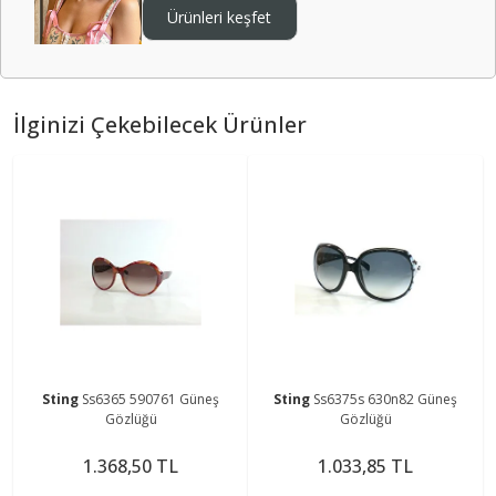
Ürünleri keşfet
İlginizi Çekebilecek Ürünler
Sting
Ss6365 590761 Güneş
Sting
Ss6375s 630n82 Güneş
Gözlüğü
Gözlüğü
1.368,50 TL
1.033,85 TL