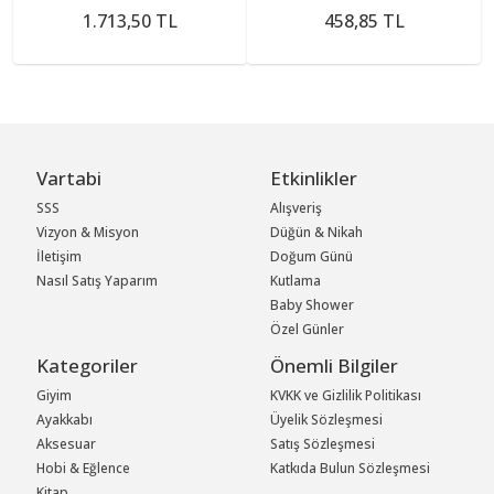
1.713,50 TL
458,85 TL
Vartabi
Etkinlikler
SSS
Alışveriş
Vizyon & Misyon
Düğün & Nikah
İletişim
Doğum Günü
Nasıl Satış Yaparım
Kutlama
Baby Shower
Özel Günler
Kategoriler
Önemli Bilgiler
Giyim
KVKK ve Gizlilik Politikası
Ayakkabı
Üyelik Sözleşmesi
Aksesuar
Satış Sözleşmesi
Hobi & Eğlence
Katkıda Bulun Sözleşmesi
Kitap