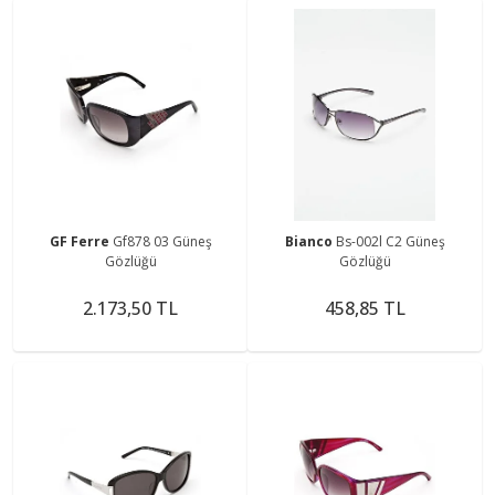
GF Ferre
Gf878 03 Güneş
Bianco
Bs-002l C2 Güneş
Gözlüğü
Gözlüğü
2.173,50 TL
458,85 TL