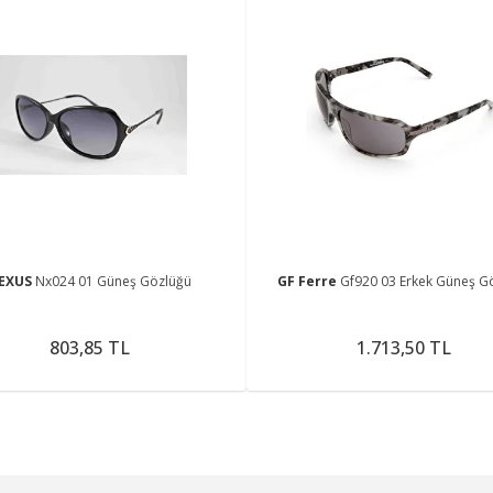
EXUS
Nx024 01 Güneş Gözlüğü
GF Ferre
Gf920 03 Erkek Güneş G
803,85 TL
1.713,50 TL