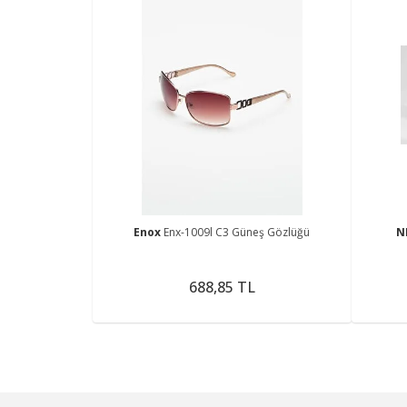
Enox
Enx-1009l C3 Güneş Gözlüğü
N
688,85 TL