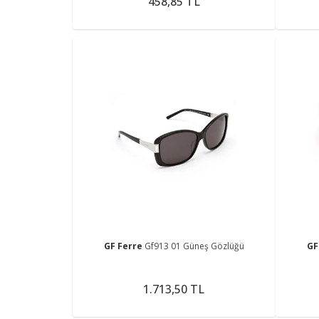
458,85 TL
GF Ferre
Gf913 01 Güneş Gözlüğü
GF
1.713,50 TL