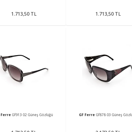
1.713,50 TL
1.713,50 TL
 Ferre
Gf913 02 Güneş Gözlüğü
GF Ferre
Gf878 03 Güneş Gözl