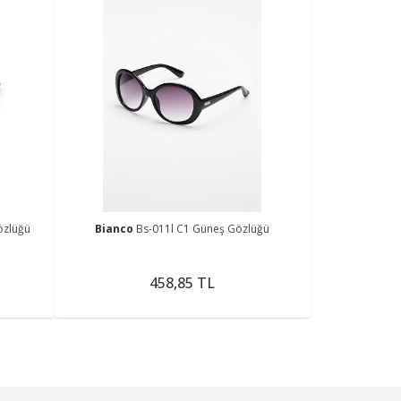
özlüğü
Bianco
Bs-011l C1 Güneş Gözlüğü
458,85 TL