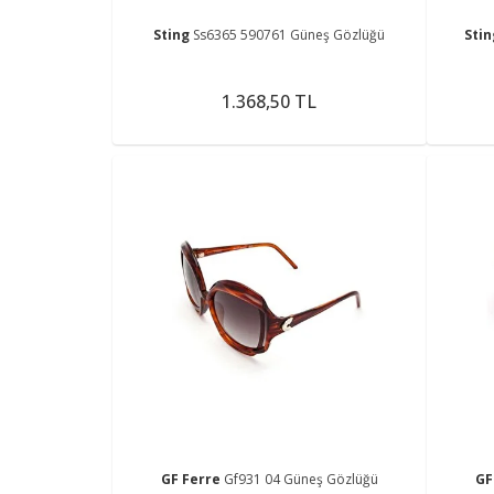
Sting
Ss6365 590761 Güneş Gözlüğü
Sti
1.368,50 TL
GF Ferre
Gf931 04 Güneş Gözlüğü
GF