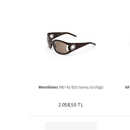
Montblanc
Mb142 820 Güneş Gözlüğü
GF
2.058,50 TL