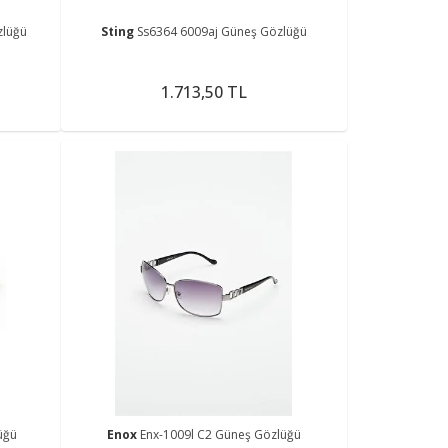
zlüğü
Sting
Ss6364 6009aj Güneş Gözlüğü
1.713,50 TL
üğü
Enox
Enx-1009l C2 Güneş Gözlüğü