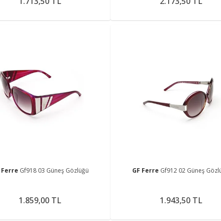
1.713,50 TL
2.173,50 TL
 Ferre
Gf918 03 Güneş Gözlüğü
GF Ferre
Gf912 02 Güneş Gözl
1.859,00 TL
1.943,50 TL