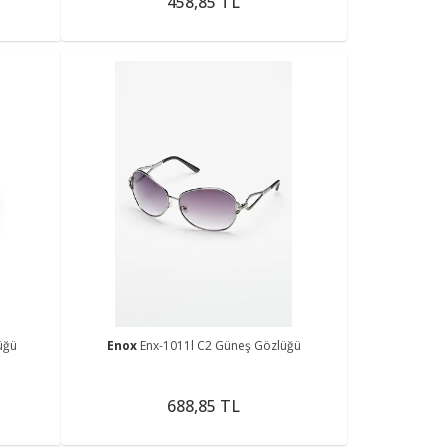
458,85 TL
üğü
Enox
Enx-1011l C2 Güneş Gözlüğü
688,85 TL