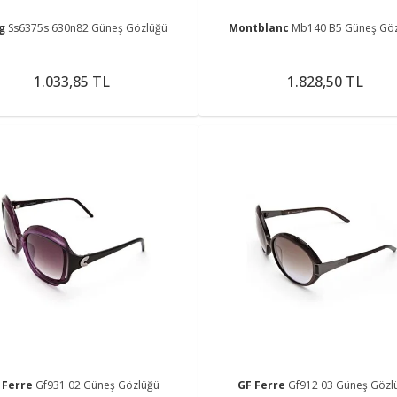
ng
Ss6375s 630n82 Güneş Gözlüğü
Montblanc
Mb140 B5 Güneş Gö
1.033,85 TL
1.828,50 TL
 Ferre
Gf931 02 Güneş Gözlüğü
GF Ferre
Gf912 03 Güneş Gözl