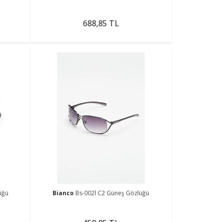
688,85 TL
üğü
Bianco
Bs-002l C2 Güneş Gözlüğü