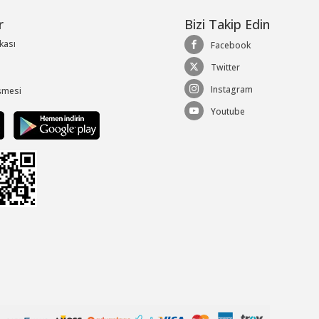
r
Bizi Takip Edin
ikası
Facebook
Twitter
Instagram
şmesi
Youtube