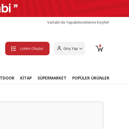
Vartabi'de Yapabileceklerini Keşfet!
0
Listeni Oluştur
Giriş Yap
UTDOOR
KİTAP
SÜPERMARKET
POPÜLER ÜRÜNLER