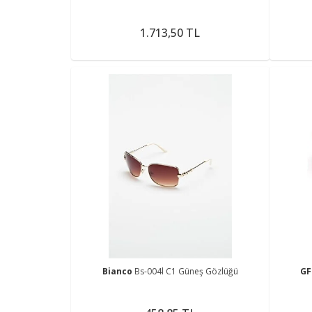
1.713,50 TL
Bianco
Bs-004l C1 Güneş Gözlüğü
GF