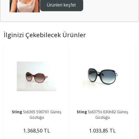
Ürünleri keşfet
İlginizi Çekebilecek Ürünler
Sting
Ss6365 590761 Güneş
Sting
Ss6375s 630n82 Güneş
Gözlüğü
Gözlüğü
1.368,50 TL
1.033,85 TL