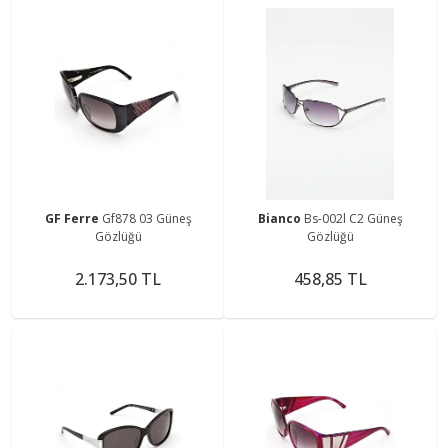
GF Ferre
Gf878 03 Güneş
Bianco
Bs-002l C2 Güneş
Gözlüğü
Gözlüğü
2.173,50 TL
458,85 TL