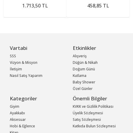
1.713,50 TL
458,85 TL
Vartabi
Etkinlikler
SSS
Alışveriş
Vizyon & Misyon
Düğün & Nikah
İletişim
Doğum Günü
Nasıl Satış Yaparım
Kutlama
Baby Shower
Özel Günler
Kategoriler
Önemli Bilgiler
Giyim
KVKK ve Gizlilik Politikası
Ayakkabı
Üyelik Sözleşmesi
Aksesuar
Satış Sözleşmesi
Hobi & Eğlence
Katkıda Bulun Sözleşmesi
Kitap