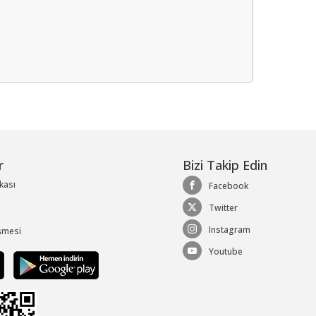
me
r
Bizi Takip Edin
ikası
Facebook
Twitter
Instagram
şmesi
Youtube