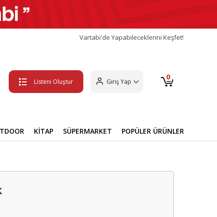
Vartabi'de Yapabileceklerini Keşfet!
0
Listeni Oluştur
Giriş Yap
UTDOOR
KİTAP
SÜPERMARKET
POPÜLER ÜRÜNLER
k