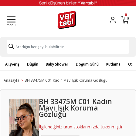
0
Alışveriş
Düğün
Baby Shower
Doğum Günü
Kutlama
Özel
Anasayfa
BH 33475M C01 Kadın Mavı Işık Koruma Gözlüğü
BH 33475M C01 Kadın
Mavı Işık Koruma
Gözlüğü
İlgilendiğiniz ürün stoklarımızda tükenmiştir.