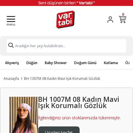
0
Alışveriş
Düğün
Baby Shower
Doğum Günü
Kutlama
Özel
Anasayfa
BH 1007M 08 Kadın Mavi Işık Korumalı Gözlük
BH 1007M 08 Kadın Mavi
Işık Korumalı Gözlük
İlgilendiğiniz ürün stoklarımızda tükenmiştir.
Ürünleri keşfet