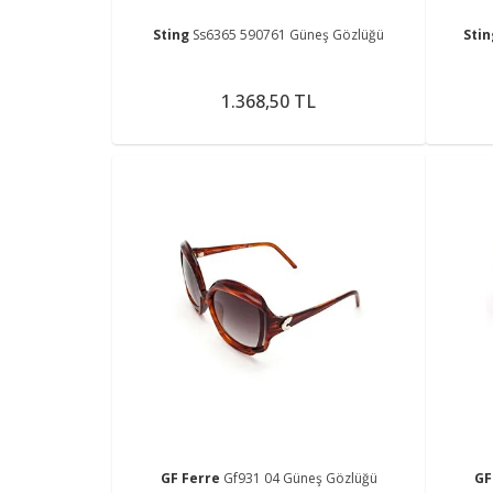
Sting
Ss6365 590761 Güneş Gözlüğü
Sti
1.368,50 TL
GF Ferre
Gf931 04 Güneş Gözlüğü
GF