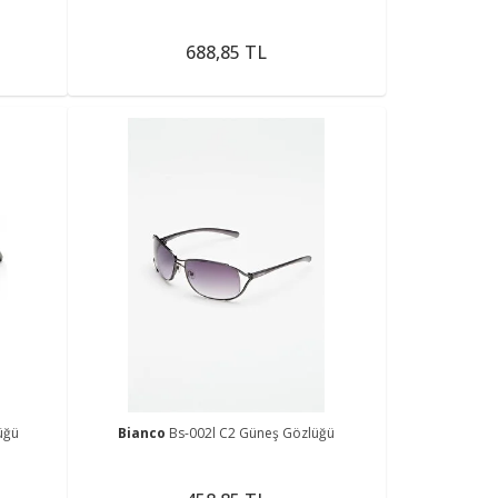
688,85 TL
üğü
Bianco
Bs-002l C2 Güneş Gözlüğü