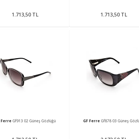
1.713,50 TL
1.713,50 TL
 Ferre
Gf913 02 Güneş Gözlüğü
GF Ferre
Gf878 03 Güneş Gözl