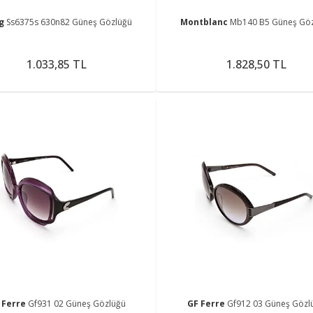
ng
Ss6375s 630n82 Güneş Gözlüğü
Montblanc
Mb140 B5 Güneş Gö
1.033,85 TL
1.828,50 TL
 Ferre
Gf931 02 Güneş Gözlüğü
GF Ferre
Gf912 03 Güneş Gözl