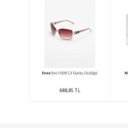
Enox
Enx-1009l C3 Güneş Gözlüğü
N
688,85 TL