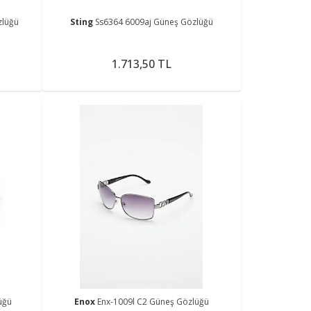
zlüğü
Sting
Ss6364 6009aj Güneş Gözlüğü
1.713,50 TL
üğü
Enox
Enx-1009l C2 Güneş Gözlüğü