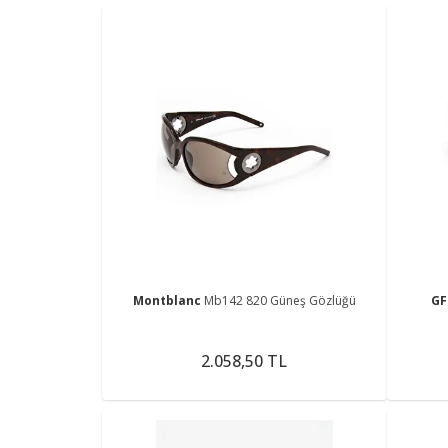
Montblanc
Mb142 820 Güneş Gözlüğü
GF
2.058,50 TL