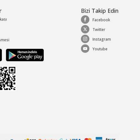
r
Bizi Takip Edin
ikası
Facebook
Twitter
Instagram
şmesi
Youtube