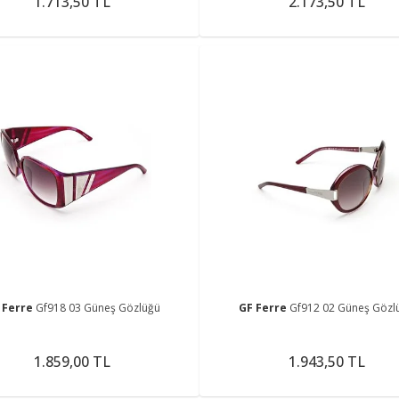
1.713,50 TL
2.173,50 TL
 Ferre
Gf918 03 Güneş Gözlüğü
GF Ferre
Gf912 02 Güneş Gözl
1.859,00 TL
1.943,50 TL