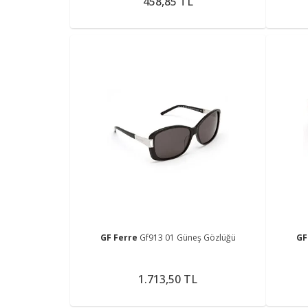
458,85 TL
GF Ferre
Gf913 01 Güneş Gözlüğü
GF
1.713,50 TL