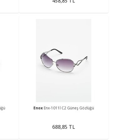
458,85 TL
üğü
Enox
Enx-1011l C2 Güneş Gözlüğü
688,85 TL