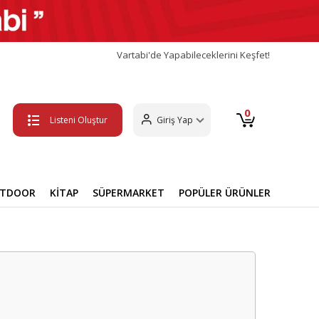
Vartabi'de Yapabileceklerini Keşfet!
0
Listeni Oluştur
Giriş Yap
UTDOOR
KİTAP
SÜPERMARKET
POPÜLER ÜRÜNLER