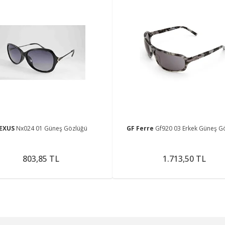
EXUS
Nx024 01 Güneş Gözlüğü
GF Ferre
Gf920 03 Erkek Güneş G
803,85 TL
1.713,50 TL