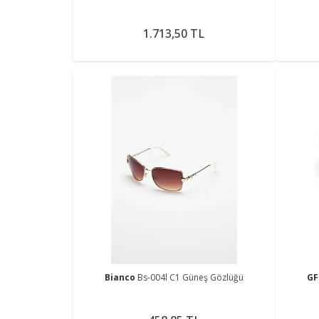
1.713,50 TL
Bianco
Bs-004l C1 Güneş Gözlüğü
GF