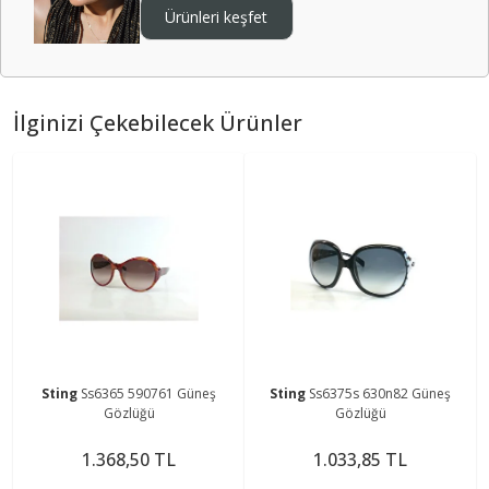
Ürünleri keşfet
İlginizi Çekebilecek Ürünler
Sting
Ss6365 590761 Güneş
Sting
Ss6375s 630n82 Güneş
Gözlüğü
Gözlüğü
1.368,50 TL
1.033,85 TL