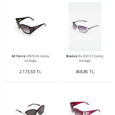
GF Ferre
Gf878 03 Güneş
Bianco
Bs-002l C2 Güneş
Gözlüğü
Gözlüğü
2.173,50 TL
458,85 TL