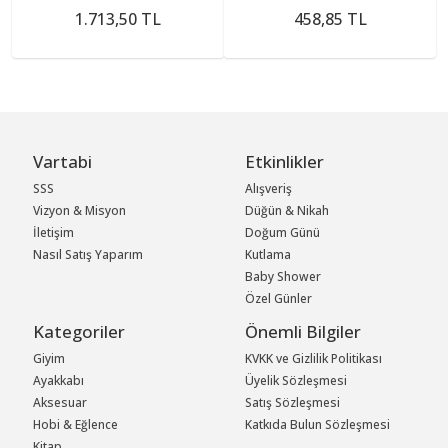
1.713,50 TL
458,85 TL
Vartabi
Etkinlikler
SSS
Alışveriş
Vizyon & Misyon
Düğün & Nikah
İletişim
Doğum Günü
Nasıl Satış Yaparım
Kutlama
Baby Shower
Özel Günler
Kategoriler
Önemli Bilgiler
Giyim
KVKK ve Gizlilik Politikası
Ayakkabı
Üyelik Sözleşmesi
Aksesuar
Satış Sözleşmesi
Hobi & Eğlence
Katkıda Bulun Sözleşmesi
Kitap