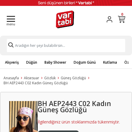
0
Alışveriş
Düğün
Baby Shower
Doğum Günü
Kutlama
Özel
Anasayfa
Aksesuar
Gözlük
Güneş Gözlüğü
BH AEP2443 C02 Kadın Güneş Gözlüğü
BH AEP2443 C02 Kadın
Güneş Gözlüğü
İlgilendiğiniz ürün stoklarımızda tükenmiştir.