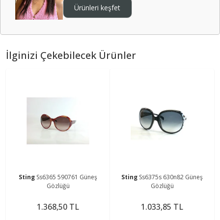
Ürünleri keşfet
İlginizi Çekebilecek Ürünler
Sting
Ss6365 590761 Güneş
Sting
Ss6375s 630n82 Güneş
Gözlüğü
Gözlüğü
1.368,50 TL
1.033,85 TL