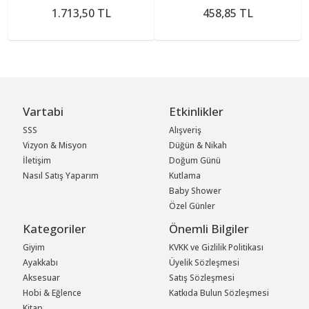
1.713,50 TL
458,85 TL
Vartabi
Etkinlikler
SSS
Alışveriş
Vizyon & Misyon
Düğün & Nikah
İletişim
Doğum Günü
Nasıl Satış Yaparım
Kutlama
Baby Shower
Özel Günler
Kategoriler
Önemli Bilgiler
Giyim
KVKK ve Gizlilik Politikası
Ayakkabı
Üyelik Sözleşmesi
Aksesuar
Satış Sözleşmesi
Hobi & Eğlence
Katkıda Bulun Sözleşmesi
Kitap