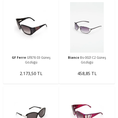
GF Ferre
Gf878 03 Güneş
Bianco
Bs-002l C2 Güneş
Gözlüğü
Gözlüğü
2.173,50 TL
458,85 TL