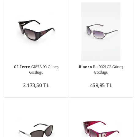
GF Ferre
Gf878 03 Güneş
Bianco
Bs-002l C2 Güneş
Gözlüğü
Gözlüğü
2.173,50 TL
458,85 TL