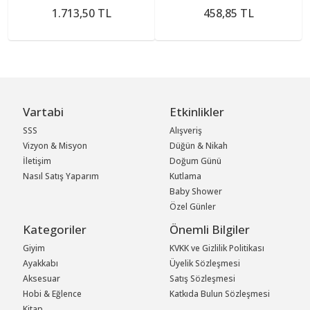
1.713,50 TL
458,85 TL
Vartabi
Etkinlikler
SSS
Alışveriş
Vizyon & Misyon
Düğün & Nikah
İletişim
Doğum Günü
Nasıl Satış Yaparım
Kutlama
Baby Shower
Özel Günler
Kategoriler
Önemli Bilgiler
Giyim
KVKK ve Gizlilik Politikası
Ayakkabı
Üyelik Sözleşmesi
Aksesuar
Satış Sözleşmesi
Hobi & Eğlence
Katkıda Bulun Sözleşmesi
Kitap