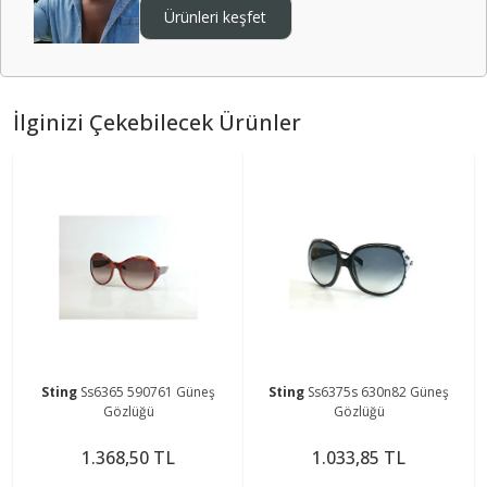
Ürünleri keşfet
İlginizi Çekebilecek Ürünler
Sting
Ss6365 590761 Güneş
Sting
Ss6375s 630n82 Güneş
Gözlüğü
Gözlüğü
1.368,50 TL
1.033,85 TL