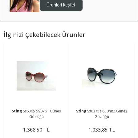
Ürünleri keşfet
İlginizi Çekebilecek Ürünler
Sting
Ss6365 590761 Güneş
Sting
Ss6375s 630n82 Güneş
Gözlüğü
Gözlüğü
1.368,50 TL
1.033,85 TL