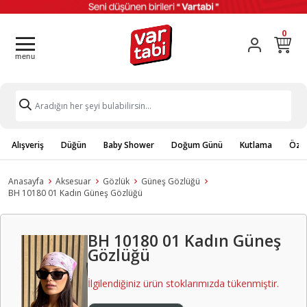
0
Alışveriş
Düğün
Baby Shower
Doğum Günü
Kutlama
Özel
Anasayfa
Aksesuar
Gözlük
Güneş Gözlüğü
BH 10180 01 Kadın Güneş Gözlüğü
BH 10180 01 Kadın Güneş
Gözlüğü
İlgilendiğiniz ürün stoklarımızda tükenmiştir.