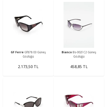
GF Ferre
Gf878 03 Güneş
Bianco
Bs-002l C2 Güneş
Gözlüğü
Gözlüğü
2.173,50 TL
458,85 TL