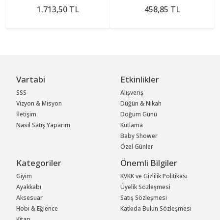
1.713,50 TL
458,85 TL
Vartabi
Etkinlikler
SSS
Alışveriş
Vizyon & Misyon
Düğün & Nikah
İletişim
Doğum Günü
Nasıl Satış Yaparım
Kutlama
Baby Shower
Özel Günler
Kategoriler
Önemli Bilgiler
Giyim
KVKK ve Gizlilik Politikası
Ayakkabı
Üyelik Sözleşmesi
Aksesuar
Satış Sözleşmesi
Hobi & Eğlence
Katkıda Bulun Sözleşmesi
Kitap