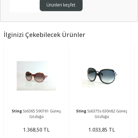
Ürünleri keşfet
İlginizi Çekebilecek Ürünler
Sting
Ss6365 590761 Güneş
Sting
Ss6375s 630n82 Güneş
Gözlüğü
Gözlüğü
1.368,50 TL
1.033,85 TL