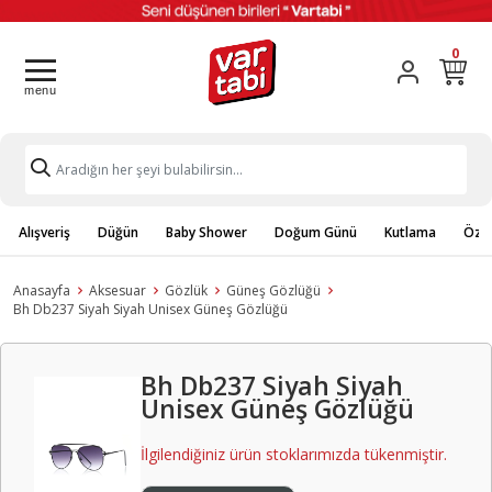
0
Alışveriş
Düğün
Baby Shower
Doğum Günü
Kutlama
Özel
Anasayfa
Aksesuar
Gözlük
Güneş Gözlüğü
Bh Db237 Siyah Siyah Unisex Güneş Gözlüğü
Bh Db237 Siyah Siyah
Unisex Güneş Gözlüğü
İlgilendiğiniz ürün stoklarımızda tükenmiştir.