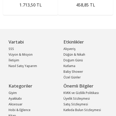
1.713,50 TL
458,85 TL
Vartabi
Etkinlikler
SSS
Alışveriş
Vizyon & Misyon
Düğün & Nikah
İletişim
Doğum Günü
Nasıl Satış Yaparım
Kutlama
Baby Shower
Özel Günler
Kategoriler
Önemli Bilgiler
Giyim
KVKK ve Gizlilik Politikası
Ayakkabı
Üyelik Sözleşmesi
Aksesuar
Satış Sözleşmesi
Hobi & Eğlence
Katkıda Bulun Sözleşmesi
Kitap