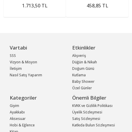
1.713,50 TL
458,85 TL
Vartabi
Etkinlikler
SSS
Alışveriş
Vizyon & Misyon
Düğün & Nikah
İletişim
Doğum Günü
Nasıl Satış Yaparım
Kutlama
Baby Shower
Özel Günler
Kategoriler
Önemli Bilgiler
Giyim
KVKK ve Gizlilik Politikası
Ayakkabı
Üyelik Sözleşmesi
Aksesuar
Satış Sözleşmesi
Hobi & Eğlence
Katkıda Bulun Sözleşmesi
Kitap