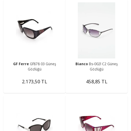
GF Ferre
Gf878 03 Güneş
Bianco
Bs-002l C2 Güneş
Gözlüğü
Gözlüğü
2.173,50 TL
458,85 TL