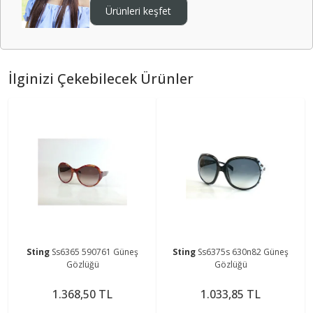
Ürünleri keşfet
İlginizi Çekebilecek Ürünler
Sting
Ss6365 590761 Güneş
Sting
Ss6375s 630n82 Güneş
Gözlüğü
Gözlüğü
1.368,50 TL
1.033,85 TL