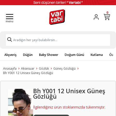
0
Alışveriş
Düğün
Baby Shower
Doğum Günü
Kutlama
Özel
Anasayfa
Aksesuar
Gözlük
Güneş Gözlüğü
Bh Y001 12 Unisex Güneş Gözlüğü
Bh Y001 12 Unisex Güneş
Gözlüğü
İlgilendiğiniz ürün stoklarımızda tükenmiştir.