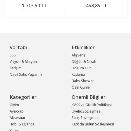
1.713,50 TL
458,85 TL
Vartabi
Etkinlikler
SSS
Alışveriş
Vizyon & Misyon
Düğün & Nikah
İletişim
Doğum Günü
Nasıl Satış Yaparım
Kutlama
Baby Shower
Özel Günler
Kategoriler
Önemli Bilgiler
Giyim
KVKK ve Gizlilik Politikası
Ayakkabı
Üyelik Sözleşmesi
Aksesuar
Satış Sözleşmesi
Hobi & Eğlence
Katkıda Bulun Sözleşmesi
Kitap