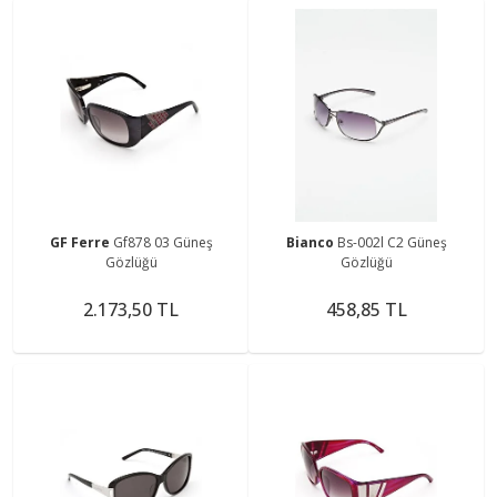
GF Ferre
Gf878 03 Güneş
Bianco
Bs-002l C2 Güneş
Gözlüğü
Gözlüğü
2.173,50 TL
458,85 TL