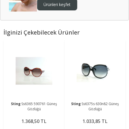
Ürünleri keşfet
İlginizi Çekebilecek Ürünler
Sting
Ss6365 590761 Güneş
Sting
Ss6375s 630n82 Güneş
Gözlüğü
Gözlüğü
1.368,50 TL
1.033,85 TL