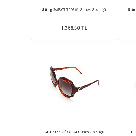
Sting
Ss6365 590761 Güneş Gözlüğü
Sti
1.368,50 TL
GF Ferre
Gf931 04 Güneş Gözlüğü
GF