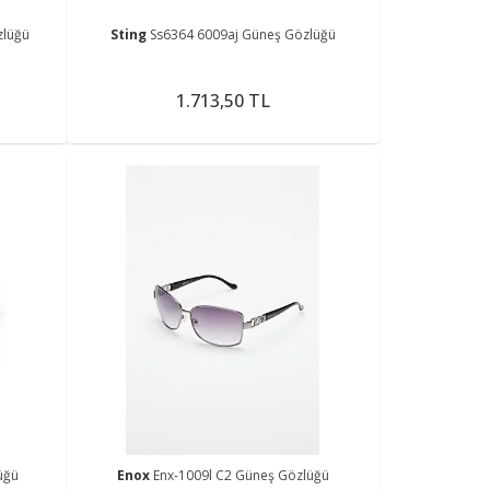
zlüğü
Sting
Ss6364 6009aj Güneş Gözlüğü
1.713,50 TL
üğü
Enox
Enx-1009l C2 Güneş Gözlüğü