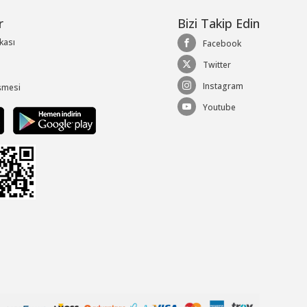
r
Bizi Takip Edin
ikası
Facebook
Twitter
Instagram
şmesi
Youtube