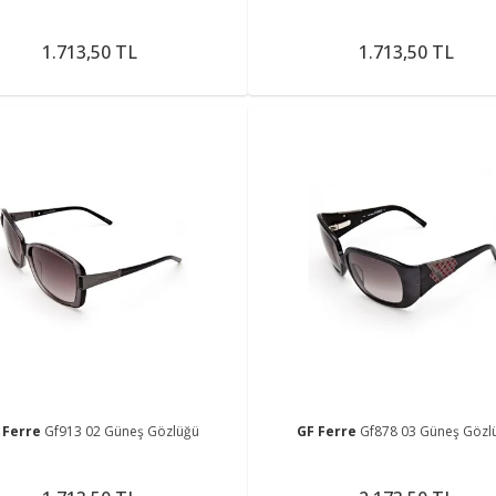
1.713,50 TL
1.713,50 TL
 Ferre
Gf913 02 Güneş Gözlüğü
GF Ferre
Gf878 03 Güneş Gözl