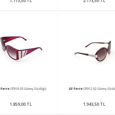
1.713,50 TL
2.173,50 TL
 Ferre
Gf918 03 Güneş Gözlüğü
GF Ferre
Gf912 02 Güneş Gözl
1.859,00 TL
1.943,50 TL