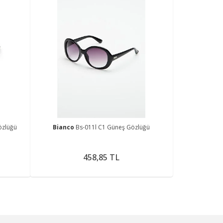
özlüğü
Bianco
Bs-011l C1 Güneş Gözlüğü
458,85 TL