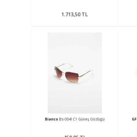
1.713,50 TL
Bianco
Bs-004l C1 Güneş Gözlüğü
GF