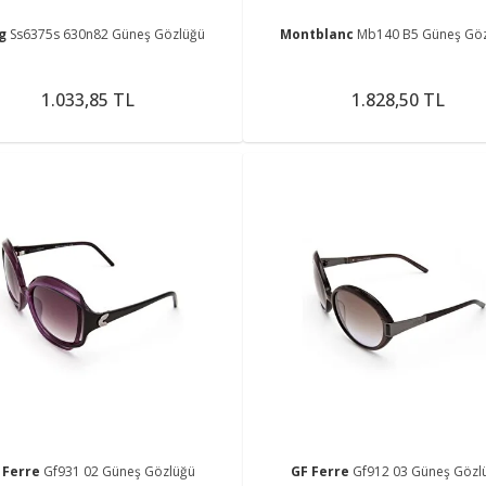
ng
Ss6375s 630n82 Güneş Gözlüğü
Montblanc
Mb140 B5 Güneş Gö
1.033,85 TL
1.828,50 TL
 Ferre
Gf931 02 Güneş Gözlüğü
GF Ferre
Gf912 03 Güneş Gözl