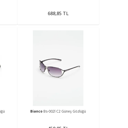
688,85 TL
üğü
Bianco
Bs-002l C2 Güneş Gözlüğü