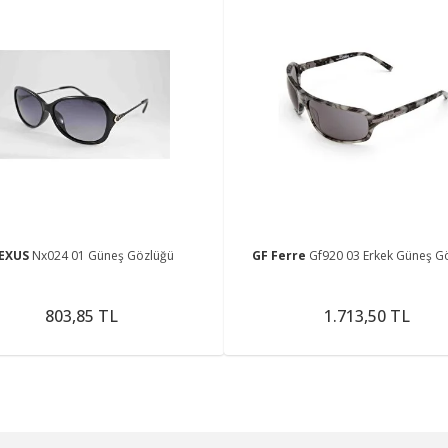
EXUS
Nx024 01 Güneş Gözlüğü
GF Ferre
Gf920 03 Erkek Güneş G
803,85 TL
1.713,50 TL