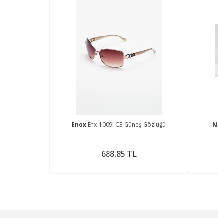
Enox
Enx-1009l C3 Güneş Gözlüğü
N
688,85 TL