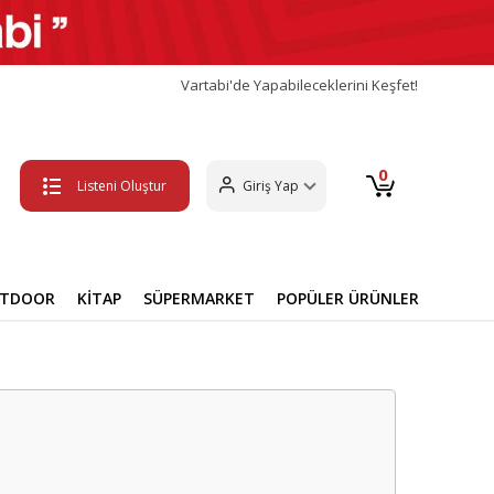
Vartabi'de Yapabileceklerini Keşfet!
0
Listeni Oluştur
Giriş Yap
UTDOOR
KİTAP
SÜPERMARKET
POPÜLER ÜRÜNLER