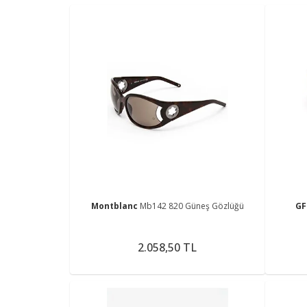
Montblanc
Mb142 820 Güneş Gözlüğü
GF
2.058,50 TL