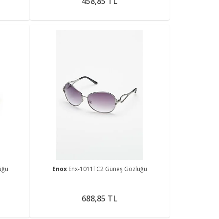
458,85 TL
üğü
Enox
Enx-1011l C2 Güneş Gözlüğü
688,85 TL