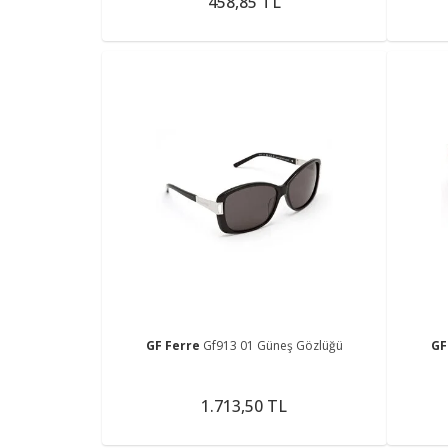
458,85 TL
GF Ferre
Gf913 01 Güneş Gözlüğü
GF
1.713,50 TL