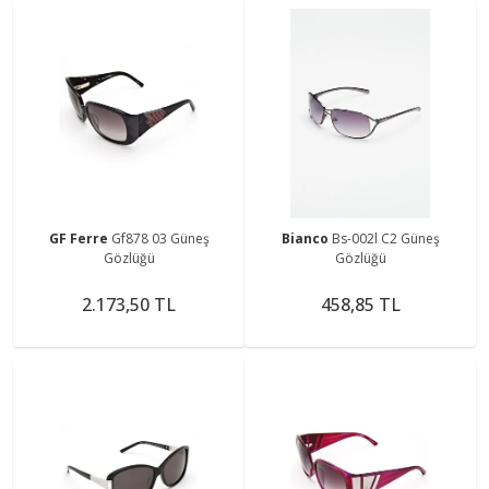
GF Ferre
Gf878 03 Güneş
Bianco
Bs-002l C2 Güneş
Gözlüğü
Gözlüğü
2.173,50 TL
458,85 TL