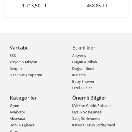
1.713,50 TL
458,85 TL
Vartabi
Etkinlikler
SSS
Alışveriş
Vizyon & Misyon
Düğün & Nikah
İletişim
Doğum Günü
Nasıl Satış Yaparım
Kutlama
Baby Shower
Özel Günler
Kategoriler
Önemli Bilgiler
Giyim
KVKK ve Gizlilik Politikası
Ayakkabı
Üyelik Sözleşmesi
Aksesuar
Satış Sözleşmesi
Hobi & Eğlence
Katkıda Bulun Sözleşmesi
Kitap