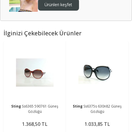
Ürünleri keşfet
İlginizi Çekebilecek Ürünler
Sting
Ss6365 590761 Güneş
Sting
Ss6375s 630n82 Güneş
Gözlüğü
Gözlüğü
1.368,50 TL
1.033,85 TL