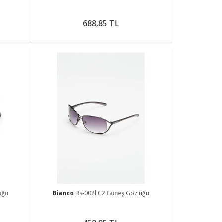
688,85 TL
üğü
Bianco
Bs-002l C2 Güneş Gözlüğü