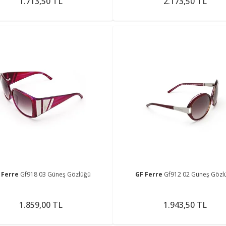
1.713,50 TL
2.173,50 TL
 Ferre
Gf918 03 Güneş Gözlüğü
GF Ferre
Gf912 02 Güneş Gözl
1.859,00 TL
1.943,50 TL