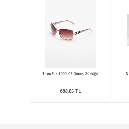
Enox
Enx-1009l C3 Güneş Gözlüğü
N
688,85 TL