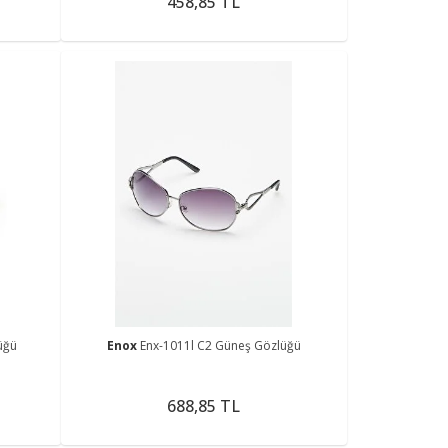
458,85 TL
üğü
Enox
Enx-1011l C2 Güneş Gözlüğü
688,85 TL