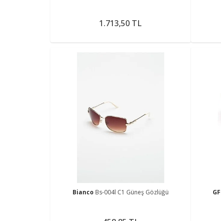
1.713,50 TL
Bianco
Bs-004l C1 Güneş Gözlüğü
GF