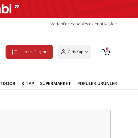
Vartabi'de Yapabileceklerini Keşfet!
0
Listeni Oluştur
Giriş Yap
UTDOOR
KİTAP
SÜPERMARKET
POPÜLER ÜRÜNLER