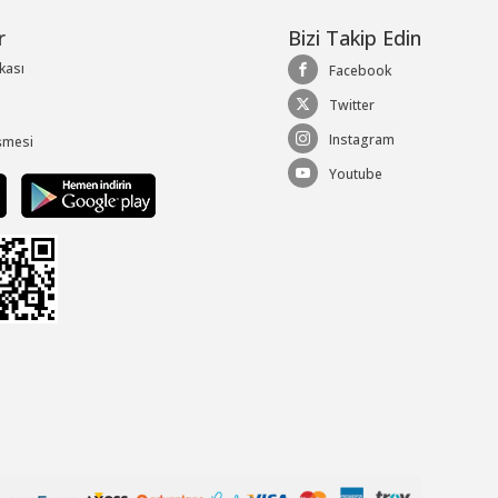
r
Bizi Takip Edin
ikası
Facebook
Twitter
Instagram
şmesi
Youtube