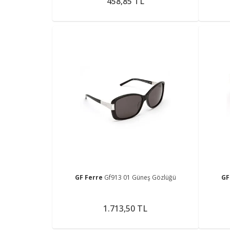
458,85 TL
GF Ferre
Gf913 01 Güneş Gözlüğü
GF
1.713,50 TL