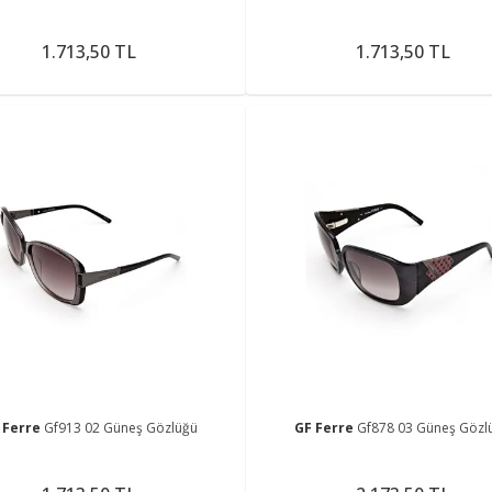
1.713,50 TL
1.713,50 TL
 Ferre
Gf913 02 Güneş Gözlüğü
GF Ferre
Gf878 03 Güneş Gözl