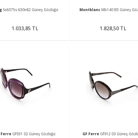
ng
Ss6375s 630n82 Güneş Gözlüğü
Montblanc
Mb140 B5 Güneş Gö
1.033,85 TL
1.828,50 TL
 Ferre
Gf931 02 Güneş Gözlüğü
GF Ferre
Gf912 03 Güneş Gözl