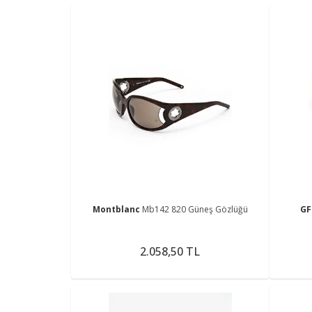
Montblanc
Mb142 820 Güneş Gözlüğü
GF
2.058,50 TL