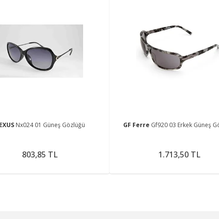
EXUS
Nx024 01 Güneş Gözlüğü
GF Ferre
Gf920 03 Erkek Güneş G
803,85 TL
1.713,50 TL