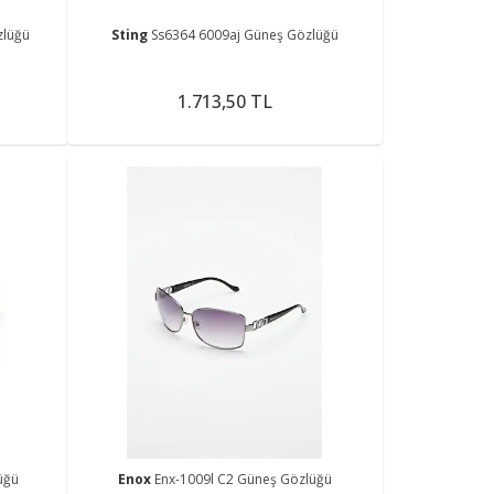
zlüğü
Sting
Ss6364 6009aj Güneş Gözlüğü
1.713,50 TL
üğü
Enox
Enx-1009l C2 Güneş Gözlüğü