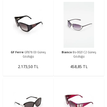
GF Ferre
Gf878 03 Güneş
Bianco
Bs-002l C2 Güneş
Gözlüğü
Gözlüğü
2.173,50 TL
458,85 TL