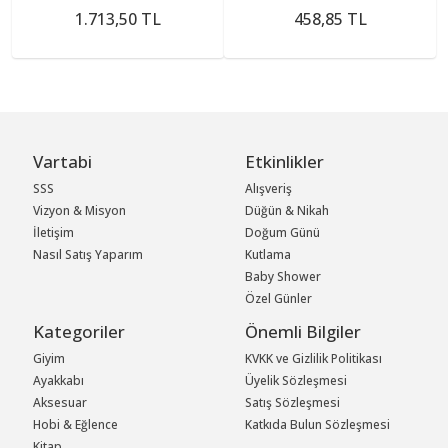
1.713,50 TL
458,85 TL
Vartabi
Etkinlikler
SSS
Alışveriş
Vizyon & Misyon
Düğün & Nikah
İletişim
Doğum Günü
Nasıl Satış Yaparım
Kutlama
Baby Shower
Özel Günler
Kategoriler
Önemli Bilgiler
Giyim
KVKK ve Gizlilik Politikası
Ayakkabı
Üyelik Sözleşmesi
Aksesuar
Satış Sözleşmesi
Hobi & Eğlence
Katkıda Bulun Sözleşmesi
Kitap