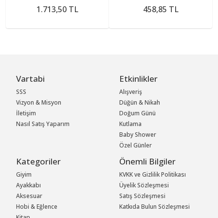
1.713,50 TL
458,85 TL
Vartabi
Etkinlikler
SSS
Alışveriş
Vizyon & Misyon
Düğün & Nikah
İletişim
Doğum Günü
Nasıl Satış Yaparım
Kutlama
Baby Shower
Özel Günler
Kategoriler
Önemli Bilgiler
Giyim
KVKK ve Gizlilik Politikası
Ayakkabı
Üyelik Sözleşmesi
Aksesuar
Satış Sözleşmesi
Hobi & Eğlence
Katkıda Bulun Sözleşmesi
Kitap