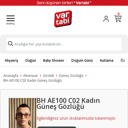
0
Alışveriş
Düğün
Baby Shower
Doğum Günü
Kutlama
Özel
Anasayfa
Aksesuar
Gözlük
Güneş Gözlüğü
BH AE100 C02 Kadın Güneş Gözlüğü
BH AE100 C02 Kadın
Güneş Gözlüğü
İlgilendiğiniz ürün stoklarımızda tükenmiştir.