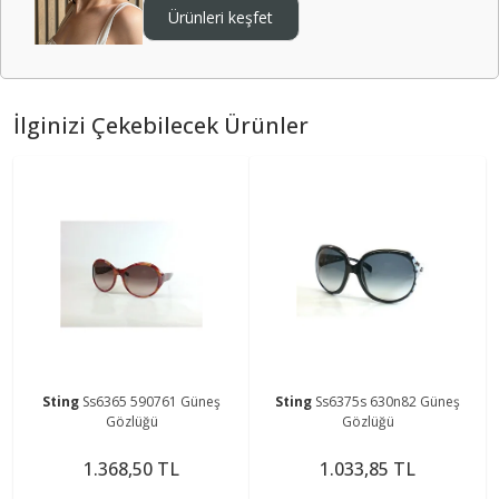
Ürünleri keşfet
İlginizi Çekebilecek Ürünler
Sting
Ss6365 590761 Güneş
Sting
Ss6375s 630n82 Güneş
Gözlüğü
Gözlüğü
1.368,50 TL
1.033,85 TL