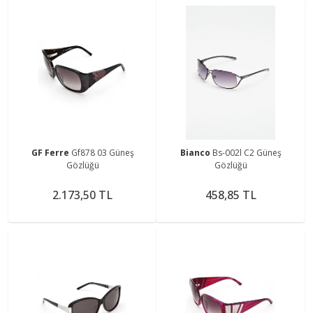
GF Ferre
Gf878 03 Güneş
Bianco
Bs-002l C2 Güneş
Gözlüğü
Gözlüğü
2.173,50 TL
458,85 TL