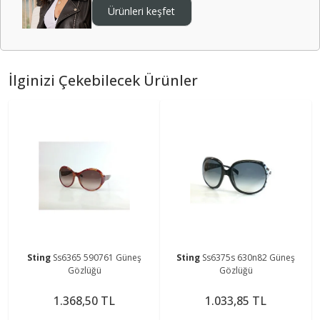
Ürünleri keşfet
İlginizi Çekebilecek Ürünler
Sting
Ss6365 590761 Güneş
Sting
Ss6375s 630n82 Güneş
Gözlüğü
Gözlüğü
1.368,50 TL
1.033,85 TL