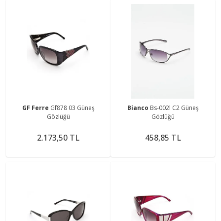
GF Ferre
Gf878 03 Güneş
Bianco
Bs-002l C2 Güneş
Gözlüğü
Gözlüğü
2.173,50 TL
458,85 TL