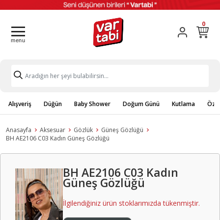
0
Alışveriş
Düğün
Baby Shower
Doğum Günü
Kutlama
Özel
Anasayfa
Aksesuar
Gözlük
Güneş Gözlüğü
BH AE2106 C03 Kadın Güneş Gözlüğü
BH AE2106 C03 Kadın
Güneş Gözlüğü
İlgilendiğiniz ürün stoklarımızda tükenmiştir.