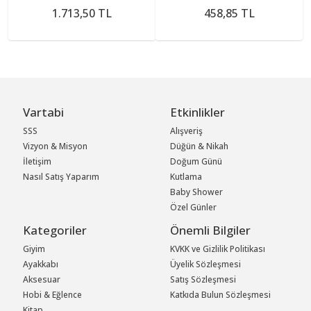
1.713,50 TL
458,85 TL
Vartabi
Etkinlikler
SSS
Alışveriş
Vizyon & Misyon
Düğün & Nikah
İletişim
Doğum Günü
Nasıl Satış Yaparım
Kutlama
Baby Shower
Özel Günler
Kategoriler
Önemli Bilgiler
Giyim
KVKK ve Gizlilik Politikası
Ayakkabı
Üyelik Sözleşmesi
Aksesuar
Satış Sözleşmesi
Hobi & Eğlence
Katkıda Bulun Sözleşmesi
Kitap