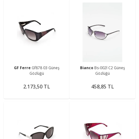
GF Ferre
Gf878 03 Güneş
Bianco
Bs-002l C2 Güneş
Gözlüğü
Gözlüğü
2.173,50 TL
458,85 TL