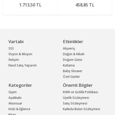
1.713,50 TL
458,85 TL
Vartabi
Etkinlikler
SSS
Alışveriş
Vizyon & Misyon
Düğün & Nikah
İletişim
Doğum Günü
Nasıl Satış Yaparım
Kutlama
Baby Shower
Özel Günler
Kategoriler
Önemli Bilgiler
Giyim
KVKK ve Gizlilik Politikası
Ayakkabı
Üyelik Sözleşmesi
Aksesuar
Satış Sözleşmesi
Hobi & Eğlence
Katkıda Bulun Sözleşmesi
Kitap