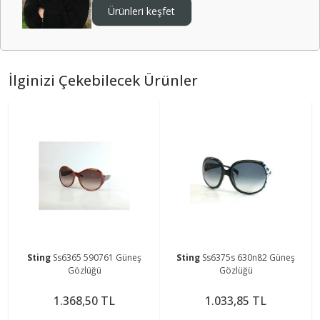
Ürünleri keşfet
İlginizi Çekebilecek Ürünler
Sting
Ss6365 590761 Güneş
Sting
Ss6375s 630n82 Güneş
Gözlüğü
Gözlüğü
1.368,50 TL
1.033,85 TL