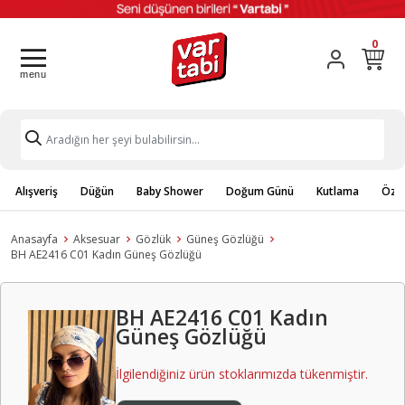
0
Alışveriş
Düğün
Baby Shower
Doğum Günü
Kutlama
Özel
Anasayfa
Aksesuar
Gözlük
Güneş Gözlüğü
BH AE2416 C01 Kadın Güneş Gözlüğü
BH AE2416 C01 Kadın
Güneş Gözlüğü
İlgilendiğiniz ürün stoklarımızda tükenmiştir.