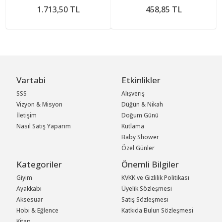
1.713,50 TL
458,85 TL
Vartabi
Etkinlikler
SSS
Alışveriş
Vizyon & Misyon
Düğün & Nikah
İletişim
Doğum Günü
Nasıl Satış Yaparım
Kutlama
Baby Shower
Özel Günler
Kategoriler
Önemli Bilgiler
Giyim
KVKK ve Gizlilik Politikası
Ayakkabı
Üyelik Sözleşmesi
Aksesuar
Satış Sözleşmesi
Hobi & Eğlence
Katkıda Bulun Sözleşmesi
Kitap