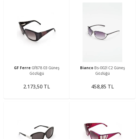
GF Ferre
Gf878 03 Güneş
Bianco
Bs-002l C2 Güneş
Gözlüğü
Gözlüğü
2.173,50 TL
458,85 TL