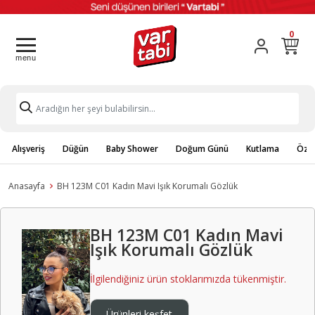
0
Alışveriş
Düğün
Baby Shower
Doğum Günü
Kutlama
Özel
Anasayfa
BH 123M C01 Kadın Mavi Işık Korumalı Gözlük
BH 123M C01 Kadın Mavi
Işık Korumalı Gözlük
İlgilendiğiniz ürün stoklarımızda tükenmiştir.
Ürünleri keşfet