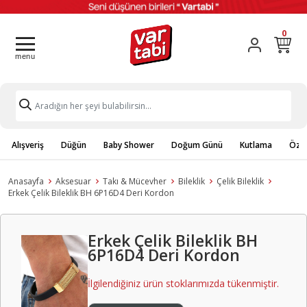
0
Alışveriş
Düğün
Baby Shower
Doğum Günü
Kutlama
Özel
Anasayfa
Aksesuar
Takı & Mücevher
Bileklik
Çelik Bileklik
Erkek Çelik Bileklik BH 6P16D4 Deri Kordon
Erkek Çelik Bileklik BH
6P16D4 Deri Kordon
İlgilendiğiniz ürün stoklarımızda tükenmiştir.