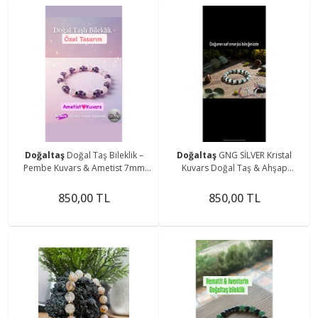
Doğaltaş
Doğal Taş Bileklik –
Doğaltaş
GNG SİLVER Kristal
Pembe Kuvars & Ametist 7mm
Kuvars Doğal Taş & Ahşap
Taşlı – GNG Silver Özel Tasarım
Boncuklu Özel Tasarım Bileklik -
Boho Tarz
850,00 TL
850,00 TL