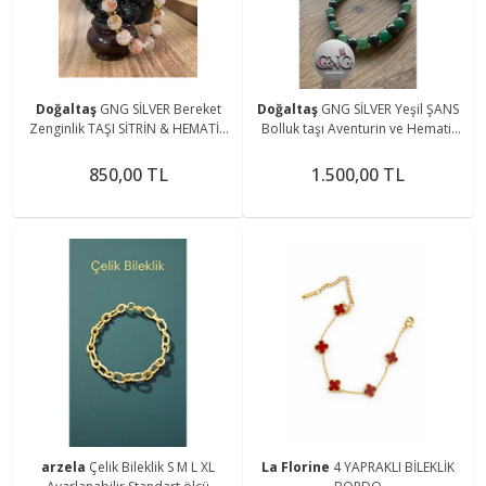
Doğaltaş
GNG SİLVER Bereket
Doğaltaş
GNG SİLVER Yeşil ŞANS
Zenginlik TAŞI SİTRİN & HEMATİT
Bolluk taşı Aventurin ve Hematit
DOĞAL TAŞ GOLD KADIN LASTİKLİ
Erkek lastikli bileklik
BİLEKLİK
850,00 TL
1.500,00 TL
arzela
Çelik Bileklik S M L XL
La Florine
4 YAPRAKLI BİLEKLİK