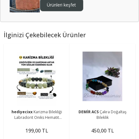
Ürünleri keşfet
İlginizi Çekebilecek Ürünler
hediyecixx
Karizma Bilekliği
DEMİR ACS
Çakra Doğaltaş
Labradorit Oniks Hematit
Bileklik
Kaplangözü Doğal Taş Bileklik
199,00 TL
450,00 TL