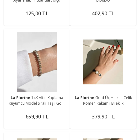
Ayarlanabilir Standart ölçü
BORDO
125,00 TL
402,90 TL
La Florine
14K Altın Kaplama
La Florine
Gold Üç Halkalı Çelik
Kuyumcu Model Sıralı Taşlı Gold
Romen Rakamlı Bileklik
Bileklik
659,90 TL
379,90 TL