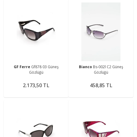
GF Ferre
Gf878 03 Güneş
Bianco
Bs-002l C2 Güneş
Gözlüğü
Gözlüğü
2.173,50 TL
458,85 TL