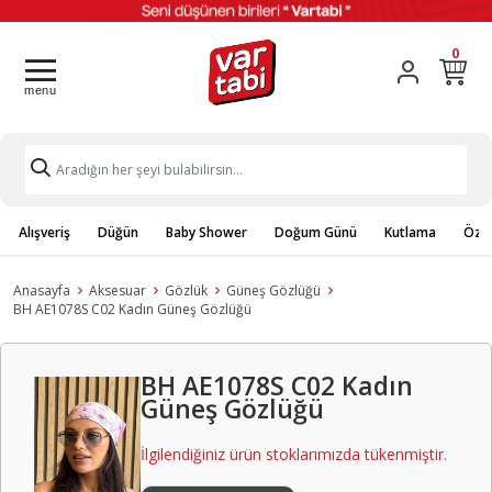
0
Alışveriş
Düğün
Baby Shower
Doğum Günü
Kutlama
Özel
Anasayfa
Aksesuar
Gözlük
Güneş Gözlüğü
BH AE1078S C02 Kadın Güneş Gözlüğü
BH AE1078S C02 Kadın
Güneş Gözlüğü
İlgilendiğiniz ürün stoklarımızda tükenmiştir.