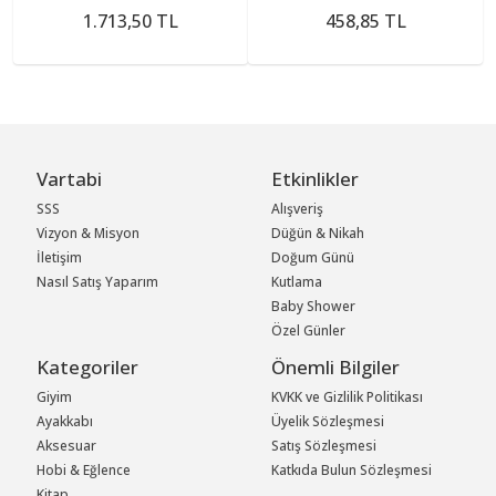
1.713,50 TL
458,85 TL
Vartabi
Etkinlikler
SSS
Alışveriş
Vizyon & Misyon
Düğün & Nikah
İletişim
Doğum Günü
Nasıl Satış Yaparım
Kutlama
Baby Shower
Özel Günler
Kategoriler
Önemli Bilgiler
Giyim
KVKK ve Gizlilik Politikası
Ayakkabı
Üyelik Sözleşmesi
Aksesuar
Satış Sözleşmesi
Hobi & Eğlence
Katkıda Bulun Sözleşmesi
Kitap