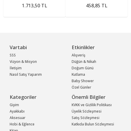
1.713,50 TL
458,85 TL
Vartabi
Etkinlikler
SSS
Alışveriş
Vizyon & Misyon
Düğün & Nikah
İletişim
Doğum Günü
Nasıl Satış Yaparım
Kutlama
Baby Shower
Özel Günler
Kategoriler
Önemli Bilgiler
Giyim
KVKK ve Gizlilik Politikası
Ayakkabı
Üyelik Sözleşmesi
Aksesuar
Satış Sözleşmesi
Hobi & Eğlence
Katkıda Bulun Sözleşmesi
Kitap