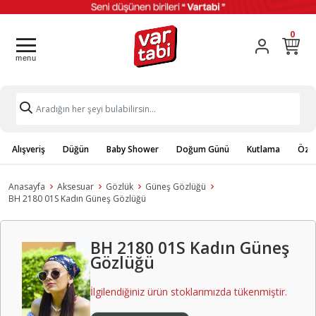
0
Alışveriş
Düğün
Baby Shower
Doğum Günü
Kutlama
Özel
Anasayfa
Aksesuar
Gözlük
Güneş Gözlüğü
BH 2180 01S Kadın Güneş Gözlüğü
BH 2180 01S Kadın Güneş
Gözlüğü
İlgilendiğiniz ürün stoklarımızda tükenmiştir.