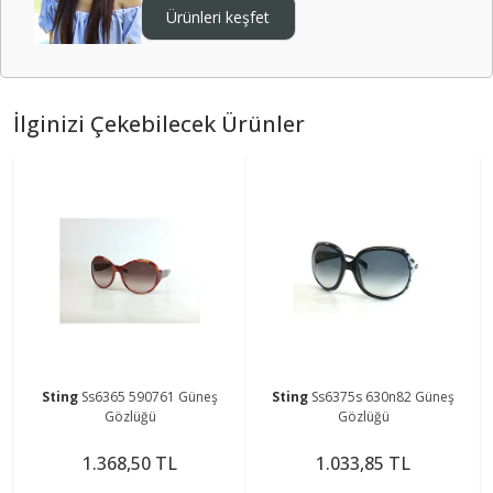
Ürünleri keşfet
İlginizi Çekebilecek Ürünler
Sting
Ss6365 590761 Güneş
Sting
Ss6375s 630n82 Güneş
Gözlüğü
Gözlüğü
1.368,50 TL
1.033,85 TL