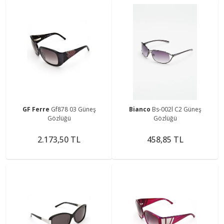
GF Ferre
Gf878 03 Güneş
Bianco
Bs-002l C2 Güneş
Gözlüğü
Gözlüğü
2.173,50 TL
458,85 TL