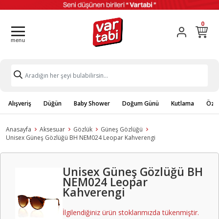
0
Alışveriş
Düğün
Baby Shower
Doğum Günü
Kutlama
Özel
Anasayfa
Aksesuar
Gözlük
Güneş Gözlüğü
Unisex Güneş Gözlüğü BH NEM024 Leopar Kahverengi
Unisex Güneş Gözlüğü BH
NEM024 Leopar
Kahverengi
İlgilendiğiniz ürün stoklarımızda tükenmiştir.