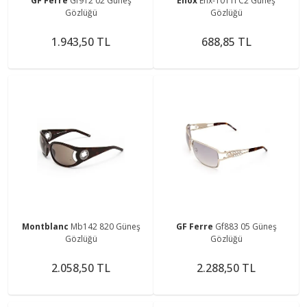
GF Ferre
Gf912 02 Güneş
Enox
Enx-1011l C2 Güneş
Gözlüğü
Gözlüğü
1.943,50 TL
688,85 TL
Montblanc
Mb142 820 Güneş
GF Ferre
Gf883 05 Güneş
Gözlüğü
Gözlüğü
2.058,50 TL
2.288,50 TL