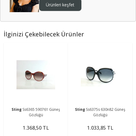
Ürünleri keşfet
İlginizi Çekebilecek Ürünler
Sting
Ss6365 590761 Güneş
Sting
Ss6375s 630n82 Güneş
Gözlüğü
Gözlüğü
1.368,50 TL
1.033,85 TL