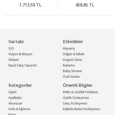
1.713,50 TL
458,85 TL
Vartabi
Etkinlikler
SSS
Alışveriş
Vizyon & Misyon
Düğün & Nikah
İletişim
Doğum Günü
Nasıl Satış Yaparım
Kutlama
Baby Shower
Özel Günler
Kategoriler
Önemli Bilgiler
Giyim
KVKK ve Gizlilik Politikası
Ayakkabı
Üyelik Sözleşmesi
Aksesuar
Satış Sözleşmesi
Hobi & Eğlence
Katkıda Bulun Sözleşmesi
Kitap