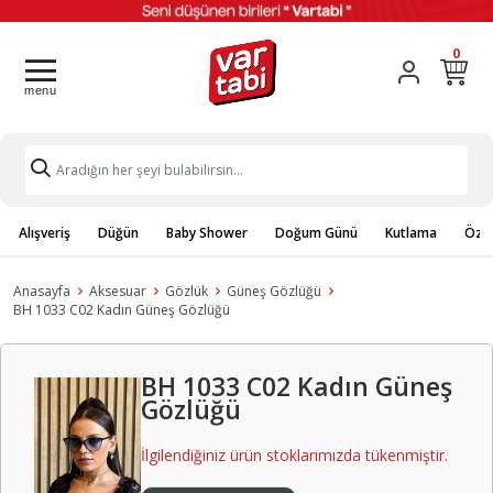
0
Alışveriş
Düğün
Baby Shower
Doğum Günü
Kutlama
Özel
Anasayfa
Aksesuar
Gözlük
Güneş Gözlüğü
BH 1033 C02 Kadın Güneş Gözlüğü
BH 1033 C02 Kadın Güneş
Gözlüğü
İlgilendiğiniz ürün stoklarımızda tükenmiştir.