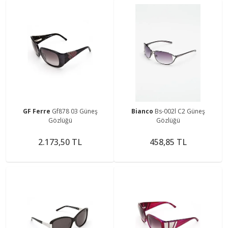
GF Ferre
Gf878 03 Güneş
Bianco
Bs-002l C2 Güneş
Gözlüğü
Gözlüğü
2.173,50 TL
458,85 TL