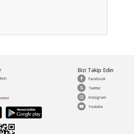
me
r
Bizi Takip Edin
ikası
Facebook
Twitter
Instagram
şmesi
Youtube