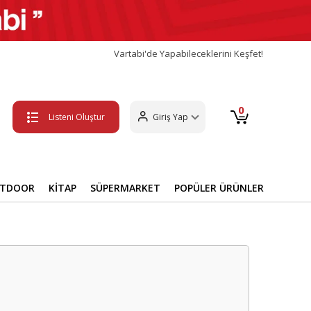
Vartabi'de Yapabileceklerini Keşfet!
0
Listeni Oluştur
Giriş Yap
UTDOOR
KİTAP
SÜPERMARKET
POPÜLER ÜRÜNLER