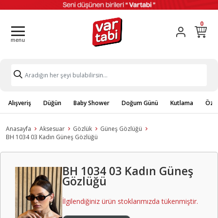
0
Alışveriş
Düğün
Baby Shower
Doğum Günü
Kutlama
Özel
Anasayfa
Aksesuar
Gözlük
Güneş Gözlüğü
BH 1034 03 Kadın Güneş Gözlüğü
BH 1034 03 Kadın Güneş
Gözlüğü
İlgilendiğiniz ürün stoklarımızda tükenmiştir.