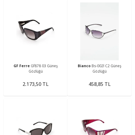
GF Ferre
Gf878 03 Güneş
Bianco
Bs-002l C2 Güneş
Gözlüğü
Gözlüğü
2.173,50 TL
458,85 TL