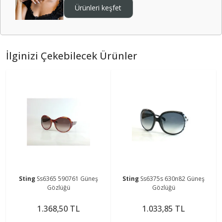
Ürünleri keşfet
İlginizi Çekebilecek Ürünler
Sting
Ss6365 590761 Güneş
Sting
Ss6375s 630n82 Güneş
Gözlüğü
Gözlüğü
1.368,50 TL
1.033,85 TL