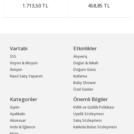
1.713,50 TL
458,85 TL
Vartabi
Etkinlikler
SSS
Alışveriş
Vizyon & Misyon
Düğün & Nikah
İletişim
Doğum Günü
Nasıl Satış Yaparım
Kutlama
Baby Shower
Özel Günler
Kategoriler
Önemli Bilgiler
Giyim
KVKK ve Gizlilik Politikası
Ayakkabı
Üyelik Sözleşmesi
Aksesuar
Satış Sözleşmesi
Hobi & Eğlence
Katkıda Bulun Sözleşmesi
Kitap