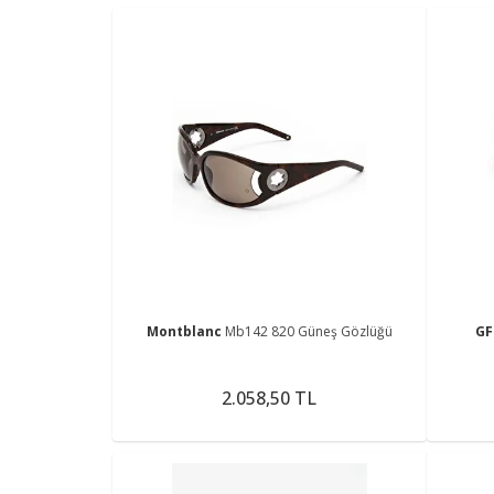
Montblanc
Mb142 820 Güneş Gözlüğü
GF
2.058,50 TL