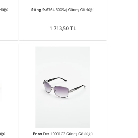
zlüğü
Sting
Ss6364 6009aj Güneş Gözlüğü
1.713,50 TL
üğü
Enox
Enx-1009l C2 Güneş Gözlüğü