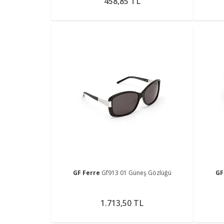
458,85 TL
GF Ferre
Gf913 01 Güneş Gözlüğü
GF
1.713,50 TL