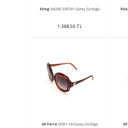
Sting
Ss6365 590761 Güneş Gözlüğü
Sti
1.368,50 TL
GF Ferre
Gf931 04 Güneş Gözlüğü
GF