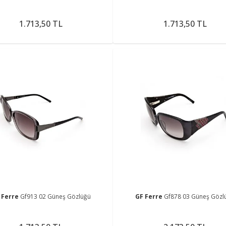
1.713,50 TL
1.713,50 TL
 Ferre
Gf913 02 Güneş Gözlüğü
GF Ferre
Gf878 03 Güneş Gözl