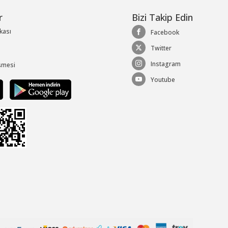
r
Bizi Takip Edin
ikası
Facebook
Twitter
Instagram
şmesi
Youtube