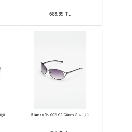
688,85 TL
üğü
Bianco
Bs-002l C2 Güneş Gözlüğü