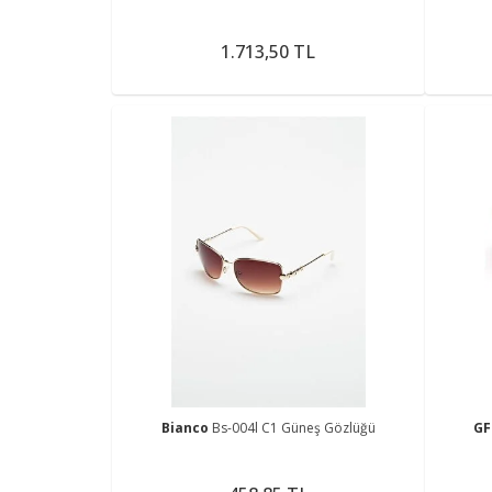
1.713,50 TL
Bianco
Bs-004l C1 Güneş Gözlüğü
GF