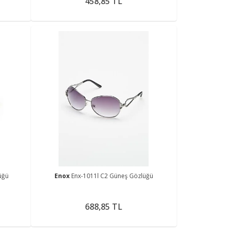
458,85 TL
üğü
Enox
Enx-1011l C2 Güneş Gözlüğü
688,85 TL