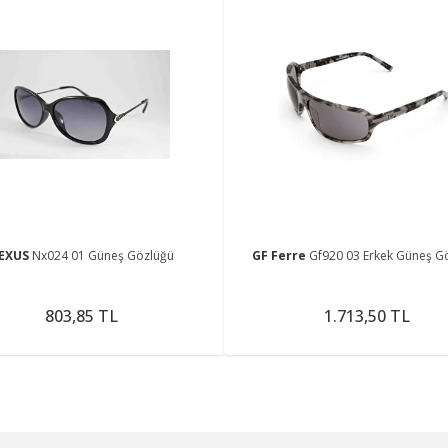
EXUS
Nx024 01 Güneş Gözlüğü
GF Ferre
Gf920 03 Erkek Güneş G
803,85 TL
1.713,50 TL