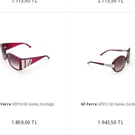
1.713,50 TL
2.173,50 TL
 Ferre
Gf918 03 Güneş Gözlüğü
GF Ferre
Gf912 02 Güneş Gözl
1.859,00 TL
1.943,50 TL