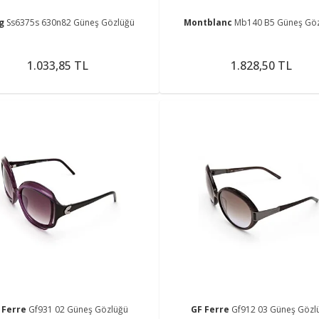
ng
Ss6375s 630n82 Güneş Gözlüğü
Montblanc
Mb140 B5 Güneş Gö
1.033,85 TL
1.828,50 TL
 Ferre
Gf931 02 Güneş Gözlüğü
GF Ferre
Gf912 03 Güneş Gözl