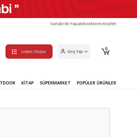
Vartabi'de Yapabileceklerini Keşfet!
0
Listeni Oluştur
Giriş Yap
UTDOOR
KİTAP
SÜPERMARKET
POPÜLER ÜRÜNLER