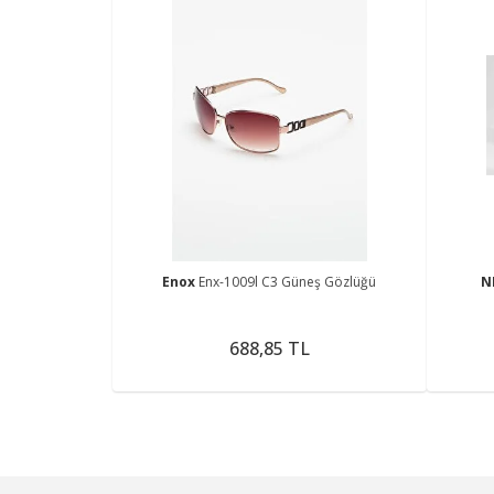
Enox
Enx-1009l C3 Güneş Gözlüğü
N
688,85 TL