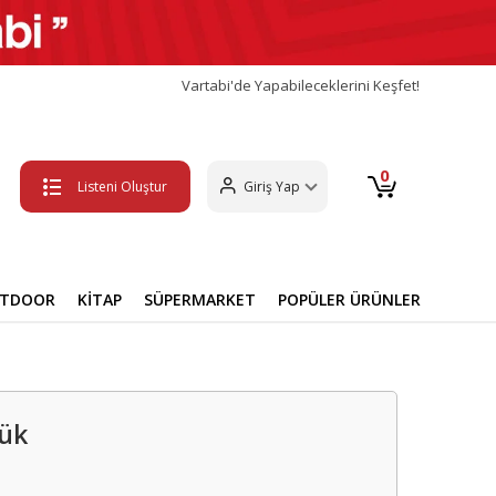
Vartabi'de Yapabileceklerini Keşfet!
0
Listeni Oluştur
Giriş Yap
UTDOOR
KİTAP
SÜPERMARKET
POPÜLER ÜRÜNLER
lük