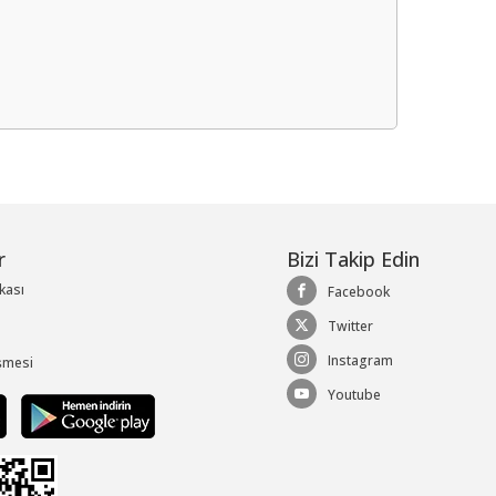
me
r
Bizi Takip Edin
ikası
Facebook
Twitter
Instagram
şmesi
Youtube