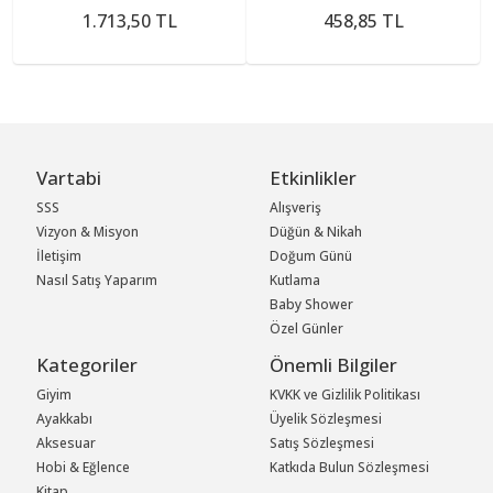
1.713,50 TL
458,85 TL
Vartabi
Etkinlikler
SSS
Alışveriş
Vizyon & Misyon
Düğün & Nikah
İletişim
Doğum Günü
Nasıl Satış Yaparım
Kutlama
Baby Shower
Özel Günler
Kategoriler
Önemli Bilgiler
Giyim
KVKK ve Gizlilik Politikası
Ayakkabı
Üyelik Sözleşmesi
Aksesuar
Satış Sözleşmesi
Hobi & Eğlence
Katkıda Bulun Sözleşmesi
Kitap