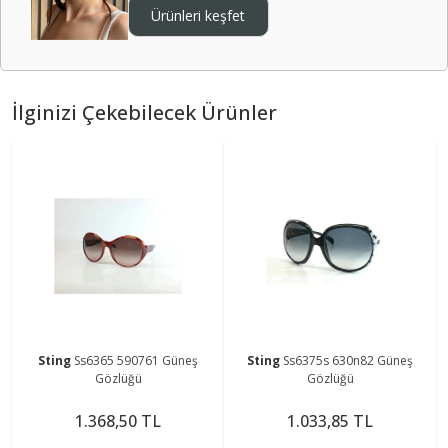
Ürünleri keşfet
İlginizi Çekebilecek Ürünler
Sting
Ss6365 590761 Güneş
Sting
Ss6375s 630n82 Güneş
Gözlüğü
Gözlüğü
1.368,50 TL
1.033,85 TL