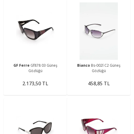
GF Ferre
Gf878 03 Güneş
Bianco
Bs-002l C2 Güneş
Gözlüğü
Gözlüğü
2.173,50 TL
458,85 TL