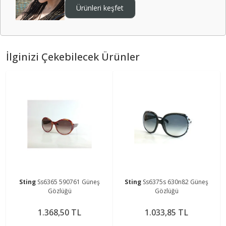
Ürünleri keşfet
İlginizi Çekebilecek Ürünler
Sting
Ss6365 590761 Güneş
Sting
Ss6375s 630n82 Güneş
Gözlüğü
Gözlüğü
1.368,50 TL
1.033,85 TL