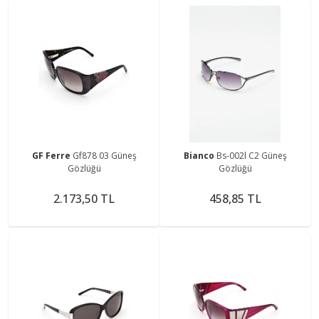
GF Ferre
Gf878 03 Güneş
Bianco
Bs-002l C2 Güneş
Gözlüğü
Gözlüğü
2.173,50 TL
458,85 TL