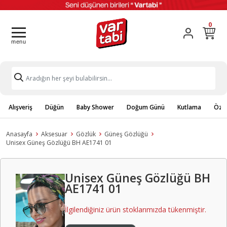
0
Alışveriş
Düğün
Baby Shower
Doğum Günü
Kutlama
Özel
Anasayfa
Aksesuar
Gözlük
Güneş Gözlüğü
Unisex Güneş Gözlüğü BH AE1741 01
Unisex Güneş Gözlüğü BH
AE1741 01
İlgilendiğiniz ürün stoklarımızda tükenmiştir.