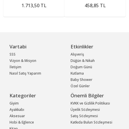
1.713,50 TL
458,85 TL
Vartabi
Etkinlikler
SSS
Alışveriş
Vizyon & Misyon
Düğün & Nikah
İletişim
Doğum Günü
Nasıl Satış Yaparım
Kutlama
Baby Shower
Özel Günler
Kategoriler
Önemli Bilgiler
Giyim
KVKK ve Gizlilik Politikası
Ayakkabı
Üyelik Sözleşmesi
Aksesuar
Satış Sözleşmesi
Hobi & Eğlence
Katkıda Bulun Sözleşmesi
Kitap