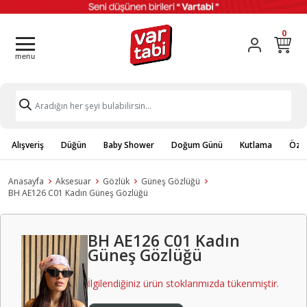
0
Alışveriş
Düğün
Baby Shower
Doğum Günü
Kutlama
Özel
Anasayfa
Aksesuar
Gözlük
Güneş Gözlüğü
BH AE126 C01 Kadın Güneş Gözlüğü
BH AE126 C01 Kadın
Güneş Gözlüğü
İlgilendiğiniz ürün stoklarımızda tükenmiştir.