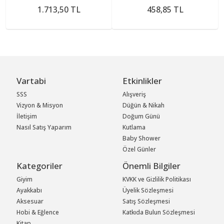
1.713,50 TL
458,85 TL
Vartabi
Etkinlikler
SSS
Alışveriş
Vizyon & Misyon
Düğün & Nikah
İletişim
Doğum Günü
Nasıl Satış Yaparım
Kutlama
Baby Shower
Özel Günler
Kategoriler
Önemli Bilgiler
Giyim
KVKK ve Gizlilik Politikası
Ayakkabı
Üyelik Sözleşmesi
Aksesuar
Satış Sözleşmesi
Hobi & Eğlence
Katkıda Bulun Sözleşmesi
Kitap