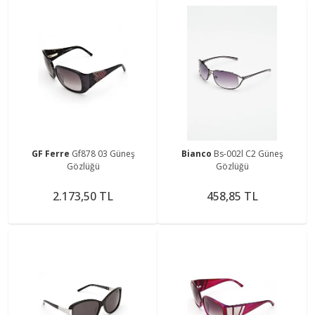
GF Ferre
Gf878 03 Güneş
Bianco
Bs-002l C2 Güneş
Gözlüğü
Gözlüğü
2.173,50 TL
458,85 TL