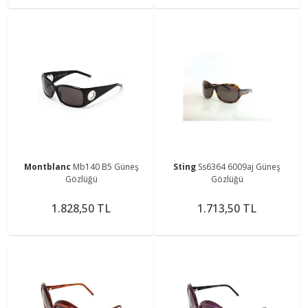
Montblanc
Mb140 B5 Güneş
Sting
Ss6364 6009aj Güneş
Gözlüğü
Gözlüğü
1.828,50 TL
1.713,50 TL