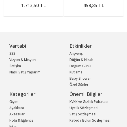
1.713,50 TL
458,85 TL
Vartabi
Etkinlikler
SSS
Alışveriş
Vizyon & Misyon
Düğün & Nikah
İletişim
Doğum Günü
Nasıl Satış Yaparım
Kutlama
Baby Shower
Özel Günler
Kategoriler
Önemli Bilgiler
Giyim
KVKK ve Gizlilik Politikası
Ayakkabı
Üyelik Sözleşmesi
Aksesuar
Satış Sözleşmesi
Hobi & Eğlence
Katkıda Bulun Sözleşmesi
Kitap