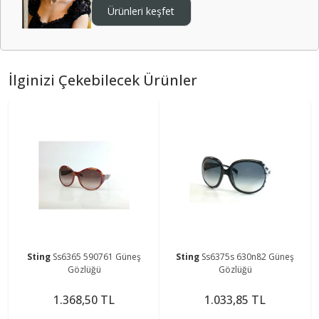
Ürünleri keşfet
İlginizi Çekebilecek Ürünler
Sting
Ss6365 590761 Güneş
Sting
Ss6375s 630n82 Güneş
Gözlüğü
Gözlüğü
1.368,50 TL
1.033,85 TL