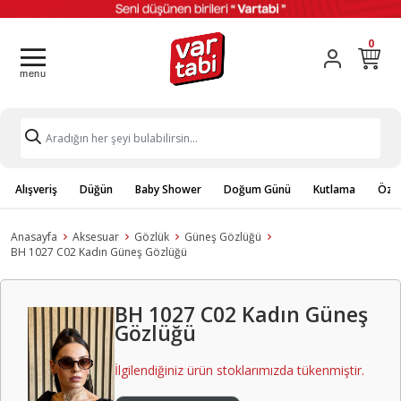
0
Alışveriş
Düğün
Baby Shower
Doğum Günü
Kutlama
Özel
Anasayfa
Aksesuar
Gözlük
Güneş Gözlüğü
BH 1027 C02 Kadın Güneş Gözlüğü
BH 1027 C02 Kadın Güneş
Gözlüğü
İlgilendiğiniz ürün stoklarımızda tükenmiştir.