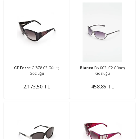
GF Ferre
Gf878 03 Güneş
Bianco
Bs-002l C2 Güneş
Gözlüğü
Gözlüğü
2.173,50 TL
458,85 TL