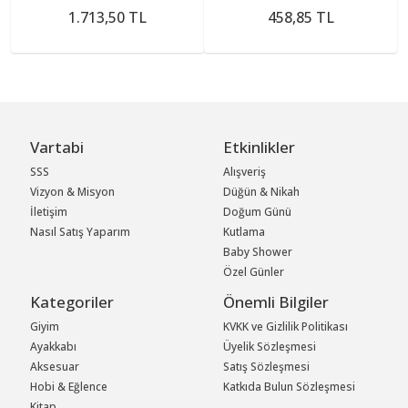
1.713,50 TL
458,85 TL
Vartabi
Etkinlikler
SSS
Alışveriş
Vizyon & Misyon
Düğün & Nikah
İletişim
Doğum Günü
Nasıl Satış Yaparım
Kutlama
Baby Shower
Özel Günler
Kategoriler
Önemli Bilgiler
Giyim
KVKK ve Gizlilik Politikası
Ayakkabı
Üyelik Sözleşmesi
Aksesuar
Satış Sözleşmesi
Hobi & Eğlence
Katkıda Bulun Sözleşmesi
Kitap