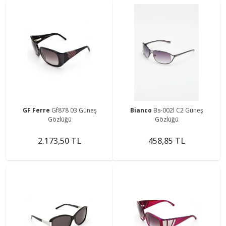
GF Ferre
Gf878 03 Güneş
Bianco
Bs-002l C2 Güneş
Gözlüğü
Gözlüğü
2.173,50 TL
458,85 TL