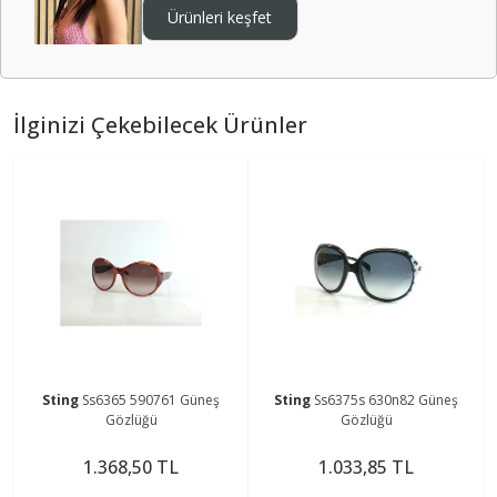
Ürünleri keşfet
İlginizi Çekebilecek Ürünler
Sting
Ss6365 590761 Güneş
Sting
Ss6375s 630n82 Güneş
Gözlüğü
Gözlüğü
1.368,50 TL
1.033,85 TL