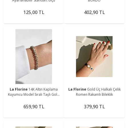
Ayarlanabilir Standart ölçü
BORDO
125,00 TL
402,90 TL
La Florine
14K Altın Kaplama
La Florine
Gold Üç Halkalı Çelik
Kuyumcu Model Sıralı Taşlı Gold
Romen Rakamlı Bileklik
Bileklik
659,90 TL
379,90 TL