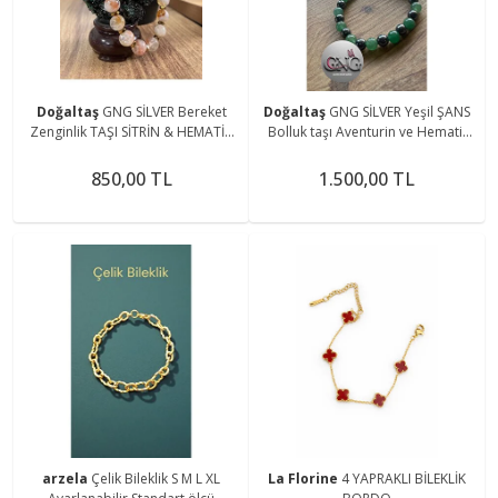
Doğaltaş
GNG SİLVER Bereket
Doğaltaş
GNG SİLVER Yeşil ŞANS
Zenginlik TAŞI SİTRİN & HEMATİT
Bolluk taşı Aventurin ve Hematit
DOĞAL TAŞ GOLD KADIN LASTİKLİ
Erkek lastikli bileklik
BİLEKLİK
850,00 TL
1.500,00 TL
arzela
Çelik Bileklik S M L XL
La Florine
4 YAPRAKLI BİLEKLİK