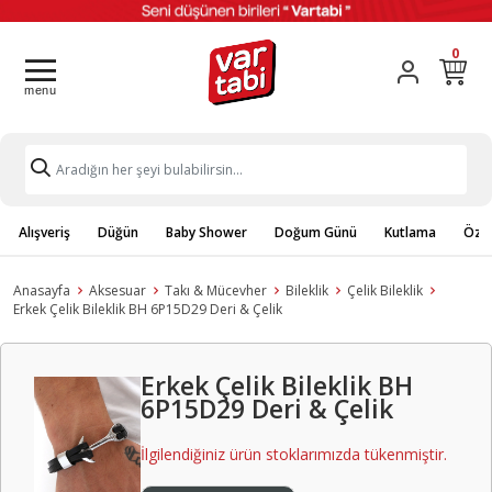
0
Alışveriş
Düğün
Baby Shower
Doğum Günü
Kutlama
Özel
Anasayfa
Aksesuar
Takı & Mücevher
Bileklik
Çelik Bileklik
Erkek Çelik Bileklik BH 6P15D29 Deri & Çelik
Erkek Çelik Bileklik BH
6P15D29 Deri & Çelik
İlgilendiğiniz ürün stoklarımızda tükenmiştir.