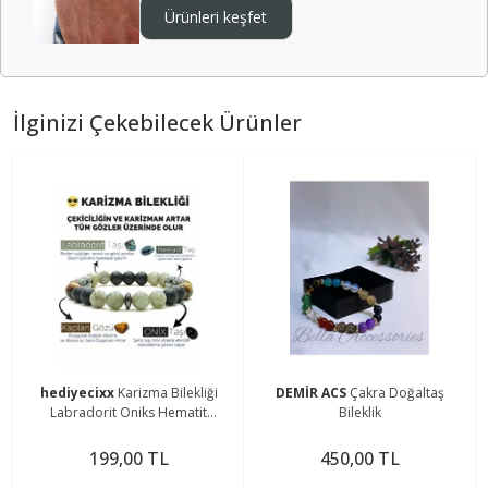
Ürünleri keşfet
İlginizi Çekebilecek Ürünler
hediyecixx
Karizma Bilekliği
DEMİR ACS
Çakra Doğaltaş
Labradorit Oniks Hematit
Bileklik
Kaplangözü Doğal Taş Bileklik
199,00 TL
450,00 TL