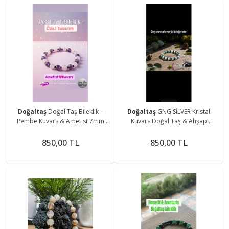
Doğaltaş
Doğal Taş Bileklik –
Doğaltaş
GNG SİLVER Kristal
Pembe Kuvars & Ametist 7mm
Kuvars Doğal Taş & Ahşap
Taşlı – GNG Silver Özel Tasarım
Boncuklu Özel Tasarım Bileklik -
Boho Tarz
850,00 TL
850,00 TL