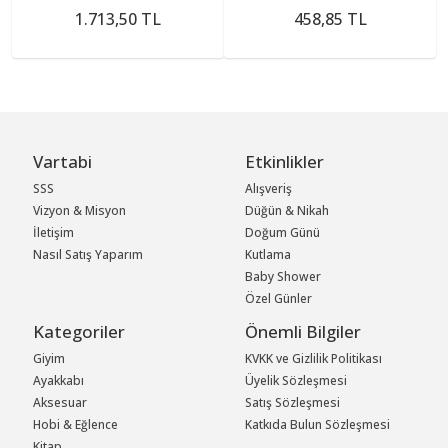
1.713,50 TL
458,85 TL
Vartabi
Etkinlikler
SSS
Alışveriş
Vizyon & Misyon
Düğün & Nikah
İletişim
Doğum Günü
Nasıl Satış Yaparım
Kutlama
Baby Shower
Özel Günler
Kategoriler
Önemli Bilgiler
Giyim
KVKK ve Gizlilik Politikası
Ayakkabı
Üyelik Sözleşmesi
Aksesuar
Satış Sözleşmesi
Hobi & Eğlence
Katkıda Bulun Sözleşmesi
Kitap