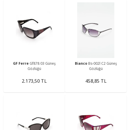
GF Ferre
Gf878 03 Güneş
Bianco
Bs-002l C2 Güneş
Gözlüğü
Gözlüğü
2.173,50 TL
458,85 TL