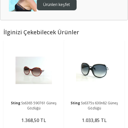
Ürünleri keşfet
İlginizi Çekebilecek Ürünler
Sting
Ss6365 590761 Güneş
Sting
Ss6375s 630n82 Güneş
Gözlüğü
Gözlüğü
1.368,50 TL
1.033,85 TL