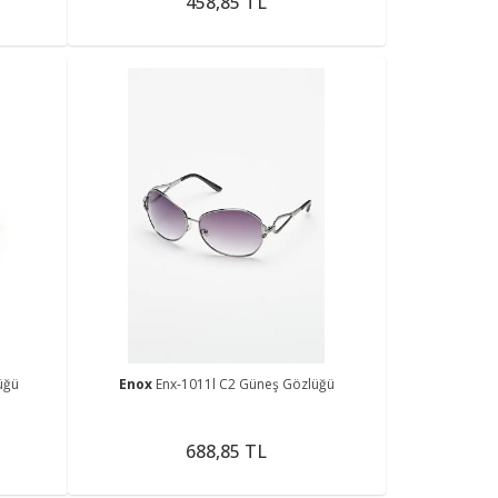
458,85 TL
üğü
Enox
Enx-1011l C2 Güneş Gözlüğü
688,85 TL