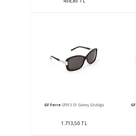
458,85 TL
GF Ferre
Gf913 01 Güneş Gözlüğü
GF
1.713,50 TL