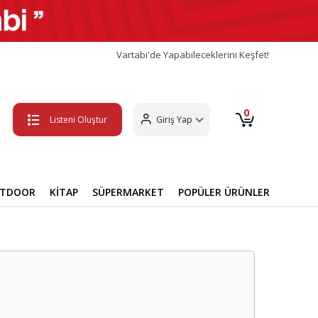
Vartabi'de Yapabileceklerini Keşfet!
0
Listeni Oluştur
Giriş Yap
UTDOOR
KİTAP
SÜPERMARKET
POPÜLER ÜRÜNLER