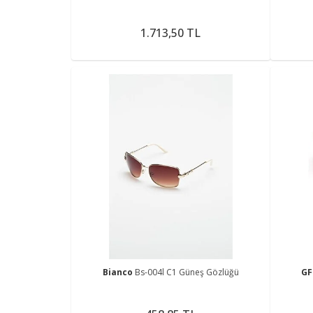
1.713,50 TL
Bianco
Bs-004l C1 Güneş Gözlüğü
GF