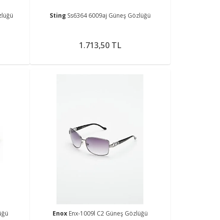
zlüğü
Sting
Ss6364 6009aj Güneş Gözlüğü
1.713,50 TL
üğü
Enox
Enx-1009l C2 Güneş Gözlüğü