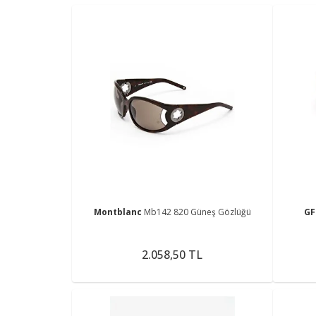
Montblanc
Mb142 820 Güneş Gözlüğü
GF
2.058,50 TL