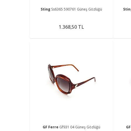
Sting
Ss6365 590761 Güneş Gözlüğü
Sti
1.368,50 TL
GF Ferre
Gf931 04 Güneş Gözlüğü
GF