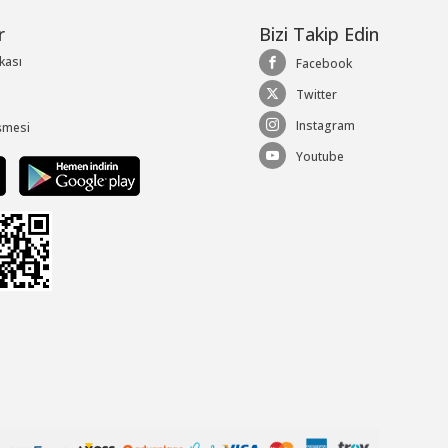
r
Bizi Takip Edin
ikası
Facebook
Twitter
Instagram
şmesi
Youtube