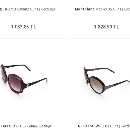
ng
Ss6375s 630n82 Güneş Gözlüğü
Montblanc
Mb140 B5 Güneş Gö
1.033,85 TL
1.828,50 TL
 Ferre
Gf931 02 Güneş Gözlüğü
GF Ferre
Gf912 03 Güneş Gözl