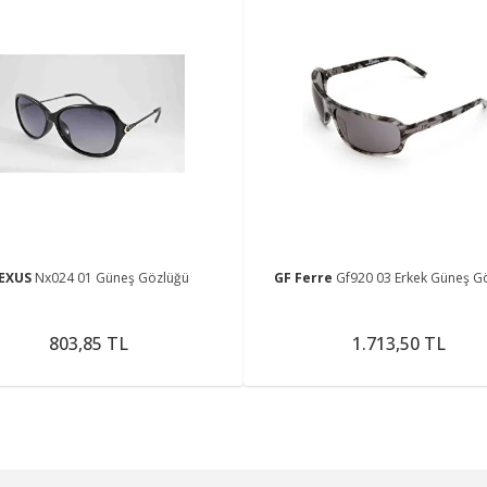
EXUS
Nx024 01 Güneş Gözlüğü
GF Ferre
Gf920 03 Erkek Güneş G
803,85 TL
1.713,50 TL