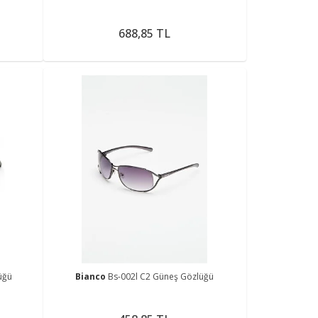
688,85 TL
üğü
Bianco
Bs-002l C2 Güneş Gözlüğü