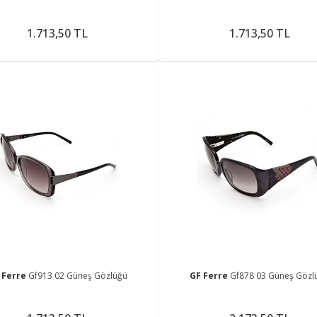
1.713,50 TL
1.713,50 TL
 Ferre
Gf913 02 Güneş Gözlüğü
GF Ferre
Gf878 03 Güneş Gözl