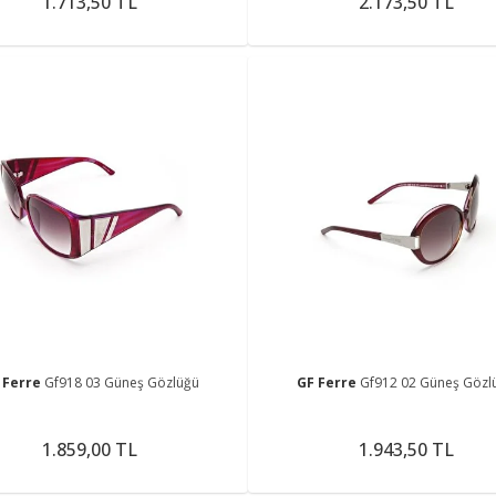
1.713,50 TL
2.173,50 TL
 Ferre
Gf918 03 Güneş Gözlüğü
GF Ferre
Gf912 02 Güneş Gözl
1.859,00 TL
1.943,50 TL