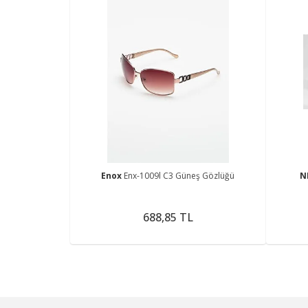
Enox
Enx-1009l C3 Güneş Gözlüğü
N
688,85 TL