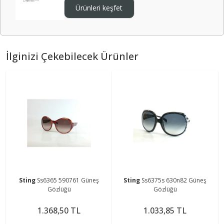
Ürünleri keşfet
İlginizi Çekebilecek Ürünler
Sting
Ss6365 590761 Güneş
Sting
Ss6375s 630n82 Güneş
Gözlüğü
Gözlüğü
1.368,50 TL
1.033,85 TL