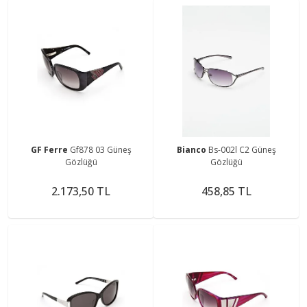
GF Ferre
Gf878 03 Güneş
Bianco
Bs-002l C2 Güneş
Gözlüğü
Gözlüğü
2.173,50 TL
458,85 TL