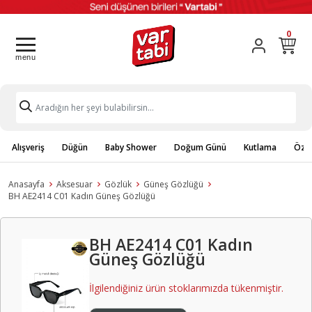
0
Alışveriş
Düğün
Baby Shower
Doğum Günü
Kutlama
Özel
Anasayfa
Aksesuar
Gözlük
Güneş Gözlüğü
BH AE2414 C01 Kadın Güneş Gözlüğü
BH AE2414 C01 Kadın
Güneş Gözlüğü
İlgilendiğiniz ürün stoklarımızda tükenmiştir.