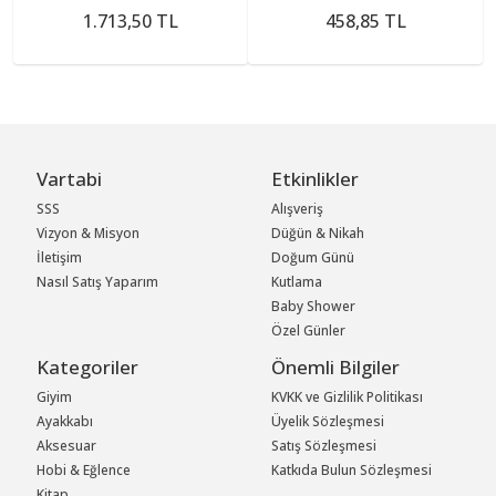
1.713,50 TL
458,85 TL
Vartabi
Etkinlikler
SSS
Alışveriş
Vizyon & Misyon
Düğün & Nikah
İletişim
Doğum Günü
Nasıl Satış Yaparım
Kutlama
Baby Shower
Özel Günler
Kategoriler
Önemli Bilgiler
Giyim
KVKK ve Gizlilik Politikası
Ayakkabı
Üyelik Sözleşmesi
Aksesuar
Satış Sözleşmesi
Hobi & Eğlence
Katkıda Bulun Sözleşmesi
Kitap