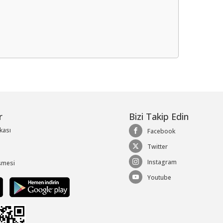
me
r
Bizi Takip Edin
ikası
Facebook
Twitter
Instagram
şmesi
Youtube