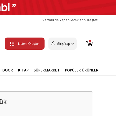
Vartabi'de Yapabileceklerini Keşfet!
0
Listeni Oluştur
Giriş Yap
UTDOOR
KİTAP
SÜPERMARKET
POPÜLER ÜRÜNLER
lük