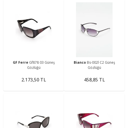
GF Ferre
Gf878 03 Güneş
Bianco
Bs-002l C2 Güneş
Gözlüğü
Gözlüğü
2.173,50 TL
458,85 TL