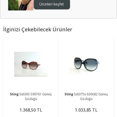
Ürünleri keşfet
İlginizi Çekebilecek Ürünler
Sting
Ss6365 590761 Güneş
Sting
Ss6375s 630n82 Güneş
Gözlüğü
Gözlüğü
1.368,50 TL
1.033,85 TL