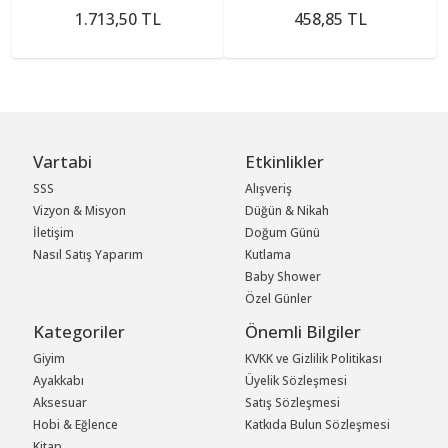
1.713,50 TL
458,85 TL
Vartabi
Etkinlikler
SSS
Alışveriş
Vizyon & Misyon
Düğün & Nikah
İletişim
Doğum Günü
Nasıl Satış Yaparım
Kutlama
Baby Shower
Özel Günler
Kategoriler
Önemli Bilgiler
Giyim
KVKK ve Gizlilik Politikası
Ayakkabı
Üyelik Sözleşmesi
Aksesuar
Satış Sözleşmesi
Hobi & Eğlence
Katkıda Bulun Sözleşmesi
Kitap