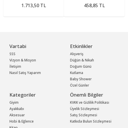
1.713,50 TL
458,85 TL
Vartabi
Etkinlikler
SSS
Alışveriş
Vizyon & Misyon
Düğün & Nikah
İletişim
Doğum Günü
Nasıl Satış Yaparım
Kutlama
Baby Shower
Özel Günler
Kategoriler
Önemli Bilgiler
Giyim
KVKK ve Gizlilik Politikası
Ayakkabı
Üyelik Sözleşmesi
Aksesuar
Satış Sözleşmesi
Hobi & Eğlence
Katkıda Bulun Sözleşmesi
Kitap