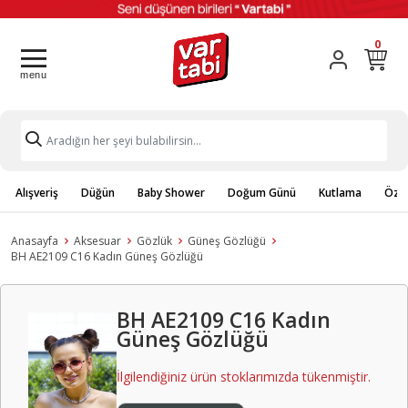
0
Alışveriş
Düğün
Baby Shower
Doğum Günü
Kutlama
Özel
Anasayfa
Aksesuar
Gözlük
Güneş Gözlüğü
BH AE2109 C16 Kadın Güneş Gözlüğü
BH AE2109 C16 Kadın
Güneş Gözlüğü
İlgilendiğiniz ürün stoklarımızda tükenmiştir.