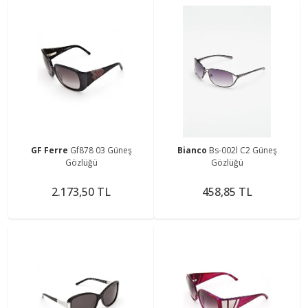
GF Ferre
Gf878 03 Güneş
Bianco
Bs-002l C2 Güneş
Gözlüğü
Gözlüğü
2.173,50 TL
458,85 TL