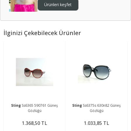
Ürünleri keşfet
İlginizi Çekebilecek Ürünler
Sting
Ss6365 590761 Güneş
Sting
Ss6375s 630n82 Güneş
Gözlüğü
Gözlüğü
1.368,50 TL
1.033,85 TL