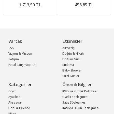
1.713,50 TL
458,85 TL
Vartabi
Etkinlikler
SSS
Alışveriş
Vizyon & Misyon
Düğün & Nikah
İletişim
Doğum Günü
Nasıl Satış Yaparım
Kutlama
Baby Shower
Özel Günler
Kategoriler
Önemli Bilgiler
Giyim
KVKK ve Gizlilik Politikası
Ayakkabı
Üyelik Sözleşmesi
Aksesuar
Satış Sözleşmesi
Hobi & Eğlence
Katkıda Bulun Sözleşmesi
Kitap