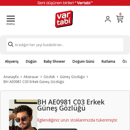
0
Alışveriş
Düğün
Baby Shower
Doğum Günü
Kutlama
Özel
Anasayfa
Aksesuar
Gözlük
Güneş Gözlüğü
BH AE0981 C03 Erkek Güneş Gözlüğü
BH AE0981 C03 Erkek
Güneş Gözlüğü
İlgilendiğiniz ürün stoklarımızda tükenmiştir.