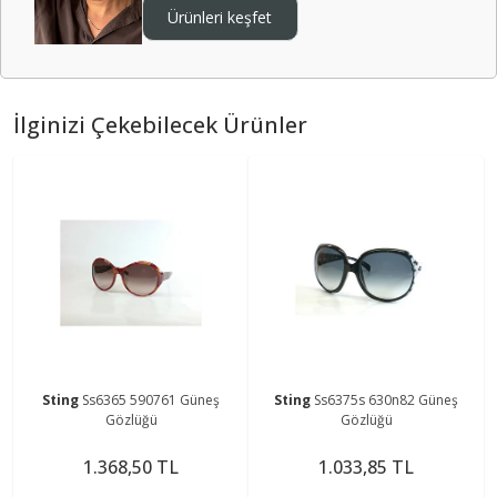
Ürünleri keşfet
İlginizi Çekebilecek Ürünler
Sting
Ss6365 590761 Güneş
Sting
Ss6375s 630n82 Güneş
Gözlüğü
Gözlüğü
1.368,50 TL
1.033,85 TL