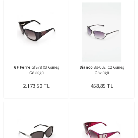
GF Ferre
Gf878 03 Güneş
Bianco
Bs-002l C2 Güneş
Gözlüğü
Gözlüğü
2.173,50 TL
458,85 TL