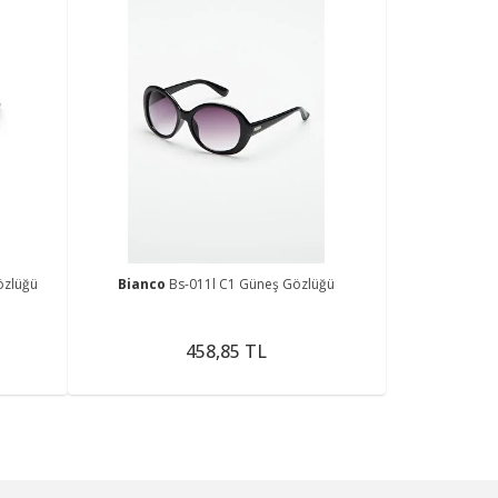
özlüğü
Bianco
Bs-011l C1 Güneş Gözlüğü
458,85 TL