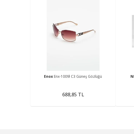
Enox
Enx-1009l C3 Güneş Gözlüğü
N
688,85 TL