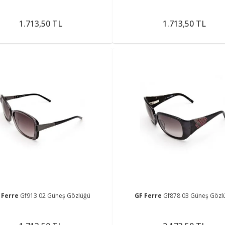
1.713,50 TL
1.713,50 TL
 Ferre
Gf913 02 Güneş Gözlüğü
GF Ferre
Gf878 03 Güneş Gözl