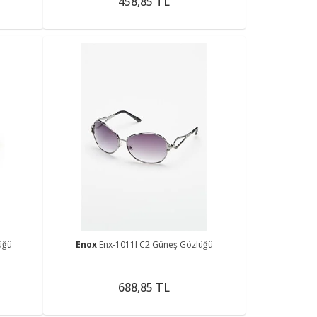
458,85 TL
üğü
Enox
Enx-1011l C2 Güneş Gözlüğü
688,85 TL