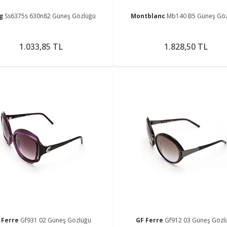
ng
Ss6375s 630n82 Güneş Gözlüğü
Montblanc
Mb140 B5 Güneş Gö
1.033,85 TL
1.828,50 TL
 Ferre
Gf931 02 Güneş Gözlüğü
GF Ferre
Gf912 03 Güneş Gözl