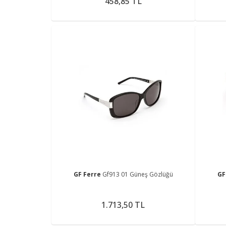
458,85 TL
GF Ferre
Gf913 01 Güneş Gözlüğü
GF
1.713,50 TL