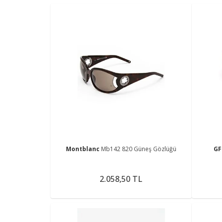
Montblanc
Mb142 820 Güneş Gözlüğü
GF
2.058,50 TL