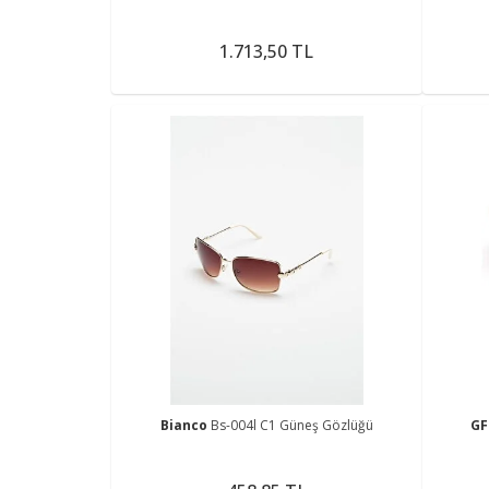
1.713,50 TL
Bianco
Bs-004l C1 Güneş Gözlüğü
GF