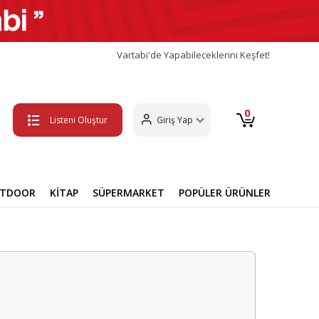
Vartabi'de Yapabileceklerini Keşfet!
0
Listeni Oluştur
Giriş Yap
UTDOOR
KİTAP
SÜPERMARKET
POPÜLER ÜRÜNLER