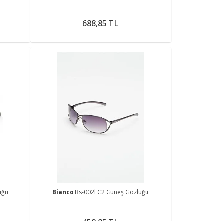
688,85 TL
üğü
Bianco
Bs-002l C2 Güneş Gözlüğü