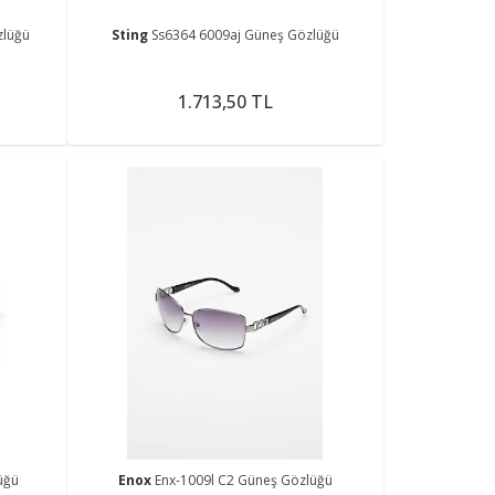
zlüğü
Sting
Ss6364 6009aj Güneş Gözlüğü
1.713,50 TL
üğü
Enox
Enx-1009l C2 Güneş Gözlüğü