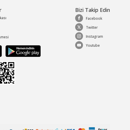
r
Bizi Takip Edin
ikası
Facebook
Twitter
Instagram
şmesi
Youtube