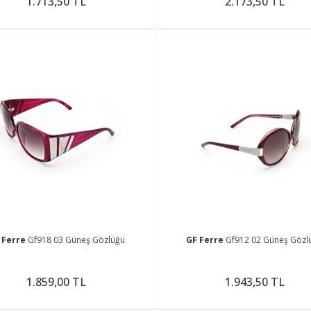
1.713,50 TL
2.173,50 TL
 Ferre
Gf918 03 Güneş Gözlüğü
GF Ferre
Gf912 02 Güneş Gözl
1.859,00 TL
1.943,50 TL