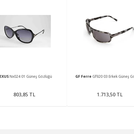
EXUS
Nx024 01 Güneş Gözlüğü
GF Ferre
Gf920 03 Erkek Güneş G
803,85 TL
1.713,50 TL