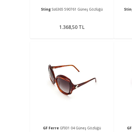
Sting
Ss6365 590761 Güneş Gözlüğü
Sti
1.368,50 TL
GF Ferre
Gf931 04 Güneş Gözlüğü
GF